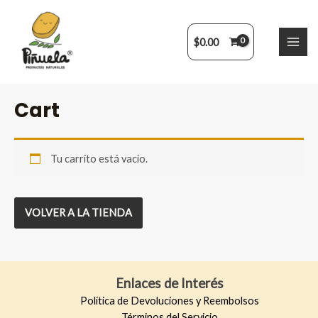
Ir
al
contenido
$
0.00
MAI
ME
Cart
Tu carrito está vacío.
VOLVER A LA TIENDA
Enlaces de Interés
Política de Devoluciones y Reembolsos
Términos del Servicio