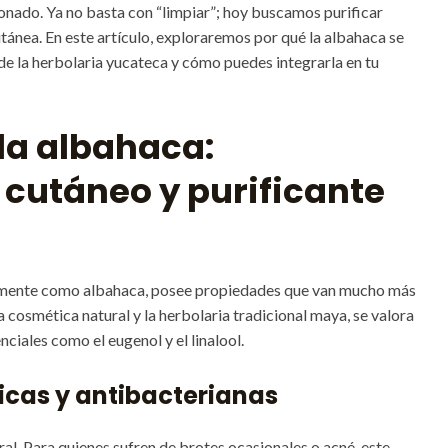
onado. Ya no basta con “limpiar”; hoy buscamos purificar
tánea. En este artículo, exploraremos por qué la albahaca se
 de la herbolaria yucateca y cómo puedes integrarla en tu
 la albahaca:
 cutáneo y purificante
mente como albahaca, posee propiedades que van mucho más
la cosmética natural y la herbolaria tradicional maya, se valora
nciales como el eugenol y el linalool.
icas y antibacterianas
l. Para quienes sufren de brotes ocasionales o acné, este