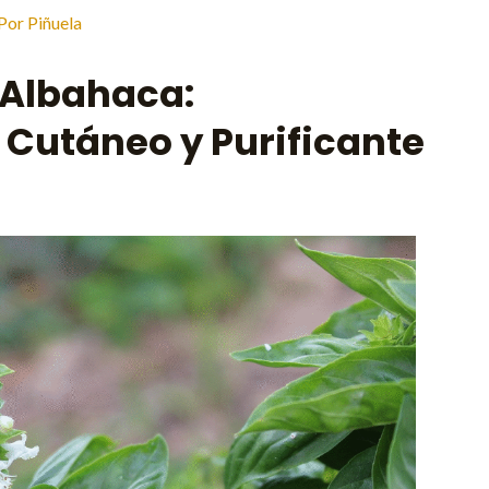
 Por
Piñuela
a Albahaca:
 Cutáneo y Purificante