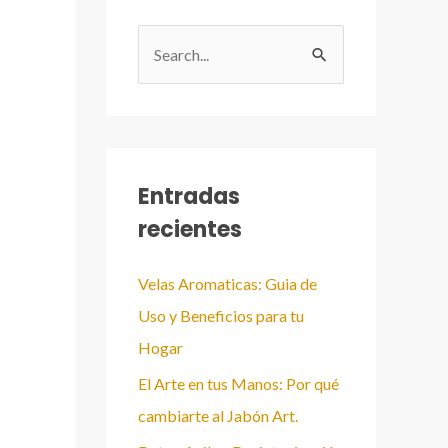
B
u
s
c
a
Entradas
r
recientes
:
Velas Aromaticas: Guia de
Uso y Beneficios para tu
Hogar
El Arte en tus Manos: Por qué
cambiarte al Jabón Art.