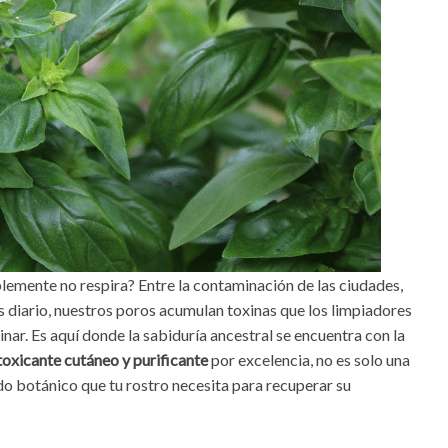
plemente no respira? Entre la contaminación de las ciudades,
és diario, nuestros poros acumulan toxinas que los limpiadores
nar. Es aquí donde la sabiduría ancestral se encuentra con la
toxicante cutáneo y purificante
por excelencia, no es solo una
ado botánico que tu rostro necesita para recuperar su