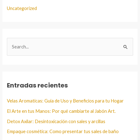
Uncategorized
B
u
s
c
a
Entradas recientes
r
:
Velas Aromaticas: Guia de Uso y Beneficios para tu Hogar
El Arte en tus Manos: Por qué cambiarte al Jabón Art.
Detox Axilar: Desintoxicación con sales y arcillas
Empaque cosmética: Como presentar tus sales de baño