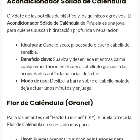
Acondicionador Sólido de Caléndula
Olvídate de las botellas de plástico y los químicos agresivos. El
Acondicionador Sólido de Caléndula
de Piñuela es una joya
para quienes buscan hidratación profunda y reparación.
Ideal para:
Cabello seco, procesado o cuero cabelludo
sensible.
Beneficio clave:
Suaviza y desenreda mientras calma
cualquier irritación en el cuero cabelludo gracias a las
propiedades antiinflamatorias de la flor.
Modo de uso:
Desliza la barra sobre el cabello mojado,
deja actuar unos minutos y enjuaga.
Flor de Caléndula (Granel)
Para los amantes del “Hazlo tú mismo” (DIY), Piñuela ofrece la
Flor de Caléndula
en su estado más puro.
Usos:
Puedes preparar tus propias infusiones para