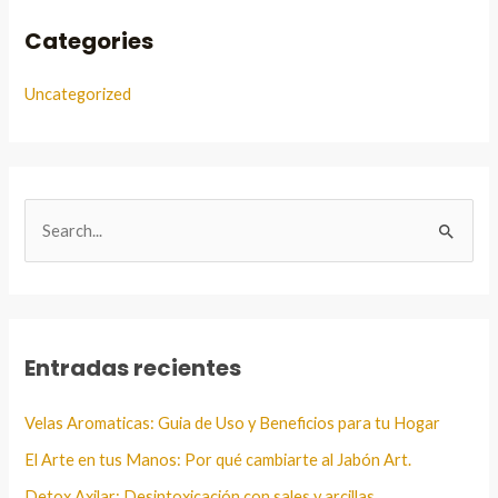
Categories
Uncategorized
B
u
s
c
a
Entradas recientes
r
:
Velas Aromaticas: Guia de Uso y Beneficios para tu Hogar
El Arte en tus Manos: Por qué cambiarte al Jabón Art.
Detox Axilar: Desintoxicación con sales y arcillas