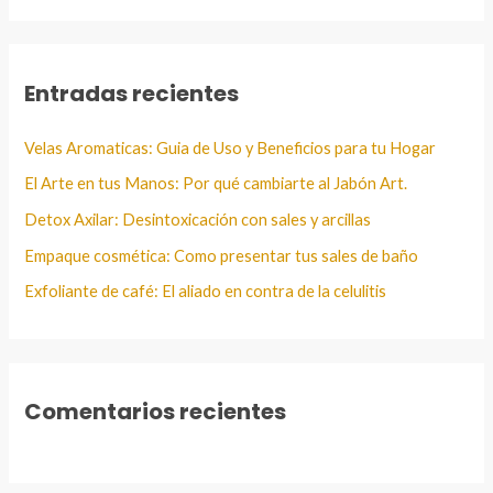
s
c
a
Entradas recientes
r
:
Velas Aromaticas: Guia de Uso y Beneficios para tu Hogar
El Arte en tus Manos: Por qué cambiarte al Jabón Art.
Detox Axilar: Desintoxicación con sales y arcillas
Empaque cosmética: Como presentar tus sales de baño
Exfoliante de café: El aliado en contra de la celulitis
Comentarios recientes