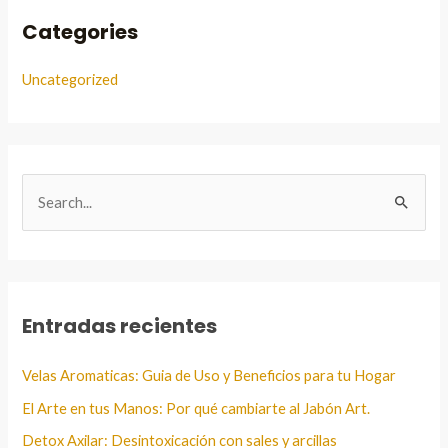
Categories
Uncategorized
B
u
s
c
a
Entradas recientes
r
:
Velas Aromaticas: Guia de Uso y Beneficios para tu Hogar
El Arte en tus Manos: Por qué cambiarte al Jabón Art.
Detox Axilar: Desintoxicación con sales y arcillas