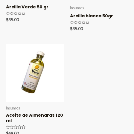
Arcilla Verde 50 gr
Insumos
Arcilla blanca 50gr
Valorado
$
35.00
en
0
Valorado
$
35.00
de
en
5
0
de
5
Insumos
Aceite de Almendras 120
ml
Valorado
$
49.00