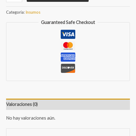
de
caballo
Categoría:
Insumos
4gr
Guaranteed Safe Checkout
cantidad
Valoraciones (0)
No hay valoraciones aún.