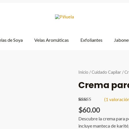
las de Soya
Velas Aromáticas
Exfoliantes
Jabones
Inicio
/
Cuidado Capilar
/
Cr
Crema para
(
1
valoración
Valorado
1
$
60.00
5.00
sobre 5
basado en
Descubre la crema para pe
puntuación
de cliente
incluye manteca de karité,