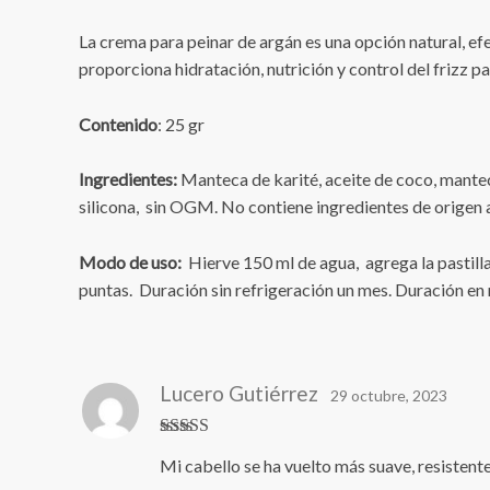
La crema para peinar de argán es una opción natural, ef
proporciona hidratación, nutrición y control del frizz p
Contenido
: 25 gr
Ingredientes:
Manteca de karité, aceite de coco, mantec
silicona, sin OGM. No contiene ingredientes de origen 
Modo de uso:
Hierve 150 ml de agua, agrega la pastilla 
puntas. Duración sin refrigeración un mes. Duración en 
Lucero Gutiérrez
29 octubre, 2023
Valorado en
Mi cabello se ha vuelto más suave, resistente
5
de 5