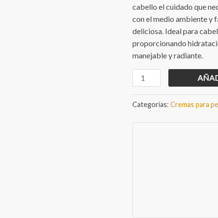
cabello el cuidado que ne
con el medio ambiente y f
deliciosa. Ideal para cabe
proporcionando hidratación
manejable y radiante.
Crema
AÑAD
para
Peinar
Categorías:
Cremas para pe
de
Argán
cantidad