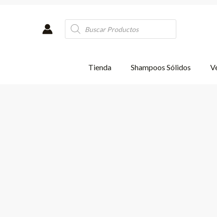
Ir
al
Products
contenido
search
Tienda
Shampoos Sólidos
Ve