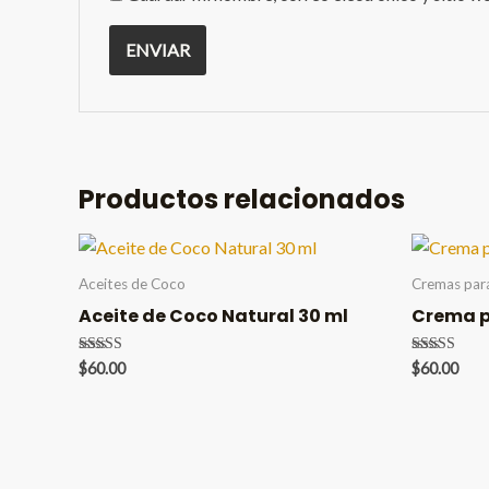
Productos relacionados
Aceites de Coco
Cremas para
Aceite de Coco Natural 30 ml
Crema p
Valorado en
Valorado en
$
60.00
$
60.00
5.00
5.00
de 5
de 5