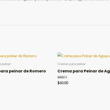
 peinar
Cremas para peinar
ara peinar de Romero
Crema para Peinar de A
Valorado en
$
60.00
5.00
de 5