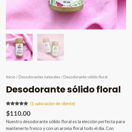
Inicio
/
Desodorantes naturales
/ Desodorante sólido floral
Desodorante sólido floral
(
1
valoración de cliente)
Valorado
1
$
110.00
5.00
sobre
5 basado
Nuestro desodorante sólido floral es la elección perfecta para
en
puntuación
mantenerte fresco y con un aroma floral todo el día. Con
de cliente