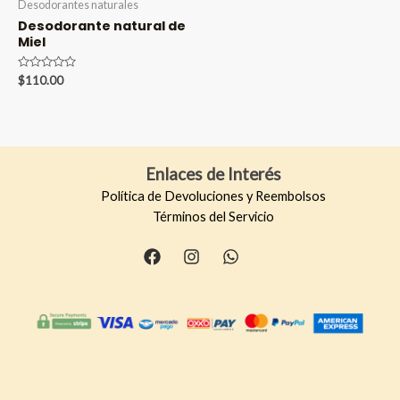
Desodorantes naturales
Desodorante natural de
Miel
Valorado
$
110.00
en
0
de
5
Enlaces de Interés
Política de Devoluciones y Reembolsos
Términos del Servicio