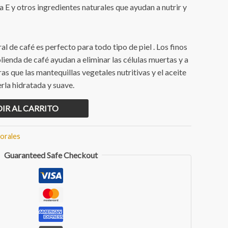
.
$149.00.
 E y otros ingredientes naturales que ayudan a nutrir y
l de café es perfecto para todo tipo de piel . Los finos
olienda de café ayudan a eliminar las células muertas y a
ras que las mantequillas vegetales nutritivas y el aceite
la hidratada y suave.
IR AL CARRITO
porales
Guaranteed Safe Checkout