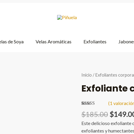
las de Soya
Velas Aromáticas
Exfoliantes
Jabones
Inicio
/
Exfoliantes corpora
Exfoliante 
(
1
valoración
Valorado
1
Origina
$
185.00
$
149.0
5.00
sobre 5
price
basado en
Este delicioso exfoliante
puntuación
was:
de cliente
exfoliantes y humectantes 