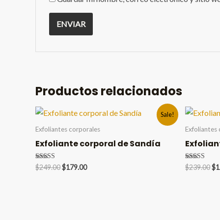
Productos relacionados
Sale!
Exfoliantes corporales
Exfoliantes
Exfoliante corporal de Sandía
Exfolian
Original
Current
Or
Valorado en
Valorado en
$
249.00
$
179.00
$
239.00
$
1
5.00
5.00
price
price
pr
de 5
de 5
was:
is:
wa
$249.00.
$179.00.
$2