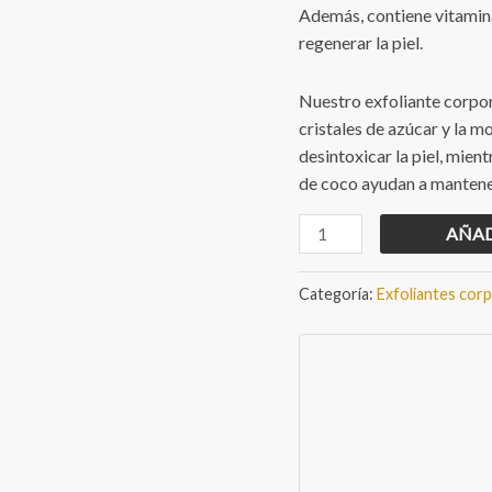
$185.00
Además, contiene vitamina
regenerar la piel.
Nuestro exfoliante corpora
cristales de azúcar y la m
desintoxicar la piel, mient
de coco ayudan a mantener
Exfoliante
AÑAD
corporal
de
Categoría:
Exfoliantes cor
café
cantidad