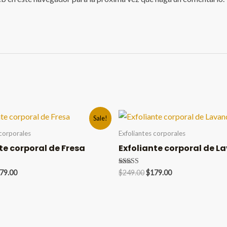
Sale!
 corporales
Exfoliantes corporales
te corporal de Fresa
Exfoliante corporal de 
iginal
Current
Original
Current
Valorado en
79.00
$
249.00
$
179.00
5.00
ice
price
price
price
de 5
s:
is:
was:
is:
39.00.
$179.00.
$249.00.
$179.00.