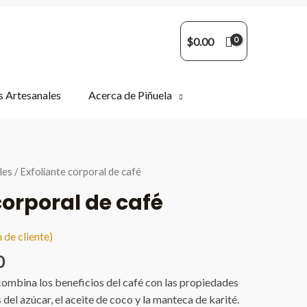
$
0.00
 Artesanales
Acerca de Piñuela
les
/ Exfoliante corporal de café
corporal de café
 de cliente)
l
Current
0
price
 combina los beneficios del café con las propiedades
is:
del azúcar, el aceite de coco y la manteca de karité.