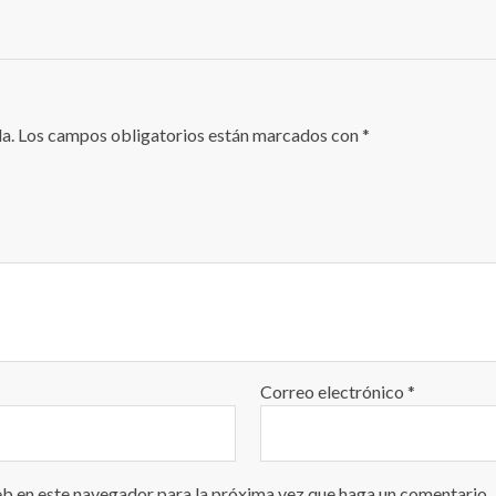
a.
Los campos obligatorios están marcados con
*
Correo electrónico
*
eb en este navegador para la próxima vez que haga un comentario.