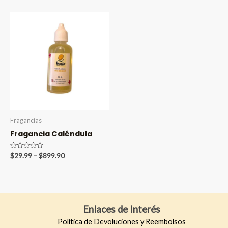
5
$29.99
de
through
5
through
$899.90
$899.90
Fragancias
Fragancia Caléndula
Valorado
Price
$
29.99
–
$
899.90
en
range:
0
$29.99
de
5
through
$899.90
Enlaces de Interés
Política de Devoluciones y Reembolsos