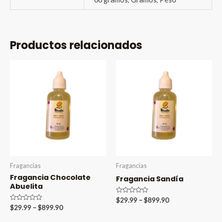
Productos relacionados
Fragancias
Fragancias
Fragancia Chocolate
Fragancia Sandía
Abuelita
Valorado
Price
$
29.99
–
$
899.90
en
Valorado
Price
$
29.99
–
$
899.90
range:
0
en
range:
$29.99
de
0