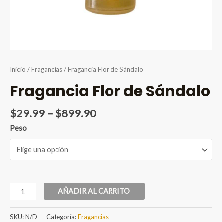
Inicio
/
Fragancias
/ Fragancia Flor de Sándalo
Fragancia Flor de Sándalo
Price
$
29.99
–
$
899.90
range:
Peso
$29.99
through
$899.90
Fragancia
AÑADIR AL CARRITO
Flor
de
SKU:
N/D
Categoría:
Fragancias