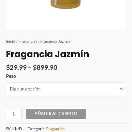
Inicio
/
Fragancias
/ Fragancia Jazmín
Fragancia Jazmín
Price
$
29.99
–
$
899.90
range:
Peso
$29.99
through
$899.90
Fragancia
AÑADIR AL CARRITO
Jazmín
cantidad
SKU:
N/D
Categoría:
Fragancias