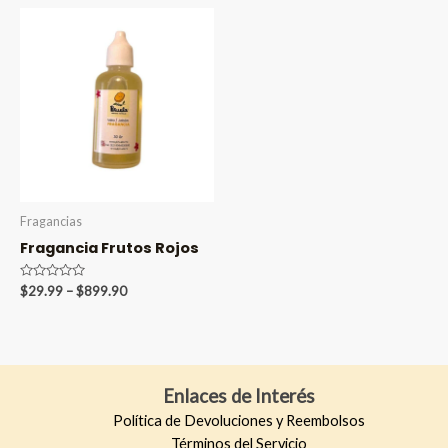
5
5
through
through
$899.90
$899.90
Fragancias
Fragancia Frutos Rojos
Valorado
Price
$
29.99
–
$
899.90
en
range:
0
$29.99
de
5
through
$899.90
Enlaces de Interés
Política de Devoluciones y Reembolsos
Términos del Servicio