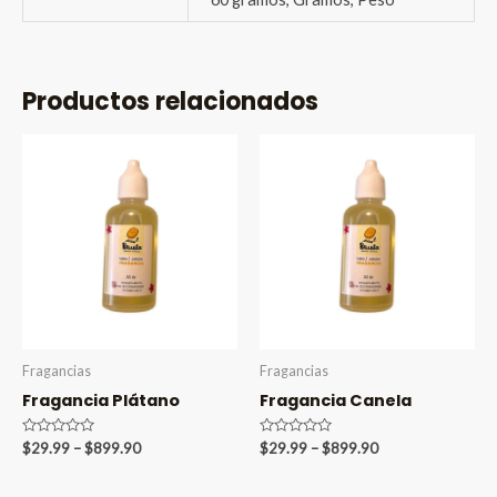
Productos relacionados
Fragancias
Fragancias
Fragancia Plátano
Fragancia Canela
Valorado
Price
Valorado
Price
$
29.99
–
$
899.90
$
29.99
–
$
899.90
en
en
range:
range:
0
0
$29.99
$29.99
de
de