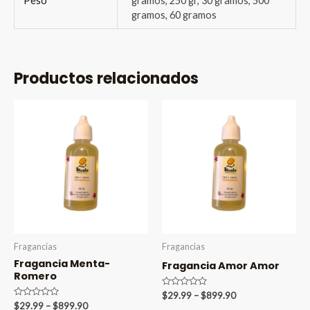
Peso
gramos, 250 gr, 30 gramos, 500
gramos, 60 gramos
Productos relacionados
Fragancias
Fragancias
Fragancia Menta-
Fragancia Amor Amor
Romero
Valorado
Price
$
29.99
–
$
899.90
en
Valorado
Price
$
29.99
–
$
899.90
range: