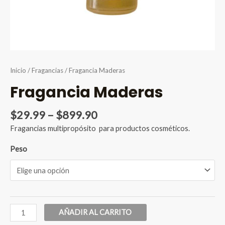
Inicio
/
Fragancias
/ Fragancia Maderas
Fragancia Maderas
Price
$
29.99
–
$
899.90
range:
Fragancias multipropósito para productos cosméticos.
$29.99
through
Peso
$899.90
Fragancia
AÑADIR AL CARRITO
Maderas