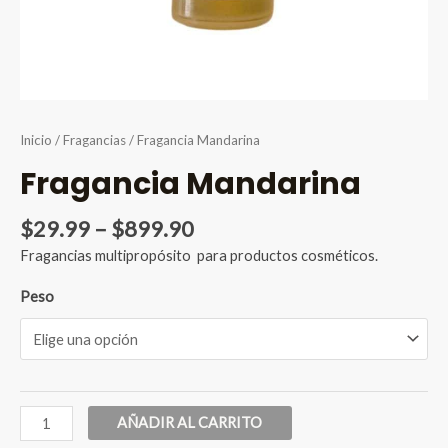
Inicio
/
Fragancias
/ Fragancia Mandarina
Fragancia Mandarina
Price
$
29.99
–
$
899.90
range:
Fragancias multipropósito para productos cosméticos.
$29.99
through
Peso
$899.90
Fragancia
AÑADIR AL CARRITO
Mandarina