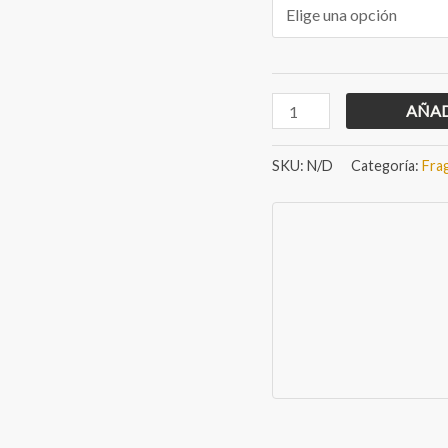
Fragancia
AÑAD
Pan
de
SKU:
N/D
Categoría:
Fra
Muerto
cantidad