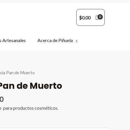
$
0.00
 Artesanales
Acerca de Piñuela
cia Pan de Muerto
Pan de Muerto
Price
0
range:
o para productos cosméticos.
$29.99
through
$899.90