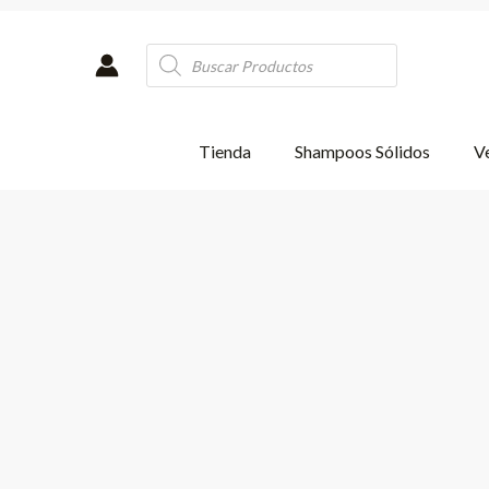
Ir
al
Products
contenido
search
Tienda
Shampoos Sólidos
Ve