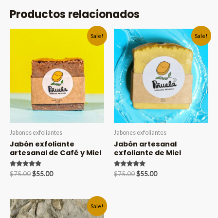
Productos relacionados
Sale!
Sale!
Jabones exfoliantes
Jabones exfoliantes
Jabón exfoliante
Jabón artesanal
artesanal de Café y Miel
exfoliante de Miel
Valorado en
Original
Current
Valorado en
Original
Current
$
75.00
$
55.00
$
75.00
$
55.00
5.00
5.00
price
price
price
price
de 5
de 5
was:
is:
was:
is:
$75.00.
$55.00.
$75.00.
$55.00.
Sale!