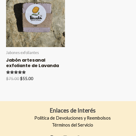
Jabones exfoliantes
Jabón artesanal
exfoliante de Lavanda
Valorado en
Original
Current
$
75.00
$
55.00
5.00
price
price
de 5
was:
is:
$75.00.
$55.00.
Enlaces de Interés
Política de Devoluciones y Reembolsos
Términos del Servicio