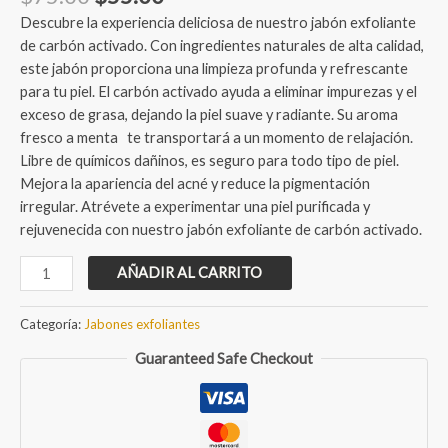
price
price
Descubre la experiencia deliciosa de nuestro jabón exfoliante
was:
is:
de carbón activado. Con ingredientes naturales de alta calidad,
$75.00.
$55.00.
este jabón proporciona una limpieza profunda y refrescante
para tu piel. El carbón activado ayuda a eliminar impurezas y el
exceso de grasa, dejando la piel suave y radiante. Su aroma
fresco a menta te transportará a un momento de relajación.
Libre de químicos dañinos, es seguro para todo tipo de piel.
Mejora la apariencia del acné y reduce la pigmentación
irregular. Atrévete a experimentar una piel purificada y
rejuvenecida con nuestro jabón exfoliante de carbón activado.
Jabón
AÑADIR AL CARRITO
artesanal
exfoliante
Categoría:
Jabones exfoliantes
de
Guaranteed Safe Checkout
carbón
activado
cantidad