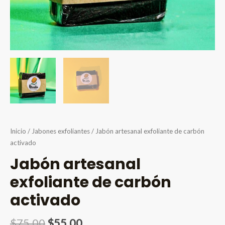
Inicio
/
Jabones exfoliantes
/ Jabón artesanal exfoliante de carbón
activado
Jabón artesanal
exfoliante de carbón
activado
Original
Current
$
75.00
$
55.00