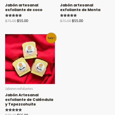
Jabón artesanal
Jabón artesanal
exfoliante de coco
exfoliante de Menta
Valorado en
Original
Current
Valorado en
Original
Current
$
75.00
$
55.00
$
75.00
$
55.00
5.00
5.00
price
price
price
price
de 5
de 5
was:
is:
was:
is:
$75.00.
$55.00.
$75.00.
$55.00.
Sale!
Jabones exfoliantes
Jabón Artesanal
exfoliante de Caléndula
y Tepezcohuite
Valorado en
Original
Current