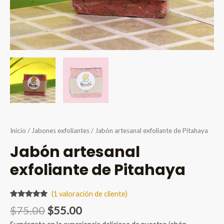
Inicio
/
Jabones exfoliantes
/ Jabón artesanal exfoliante de Pitahaya
Jabón artesanal
exfoliante de Pitahaya
(
1
valoración de cliente)
Valorado
1
Original
Current
$
75.00
$
55.00
5.00
sobre
5 basado
price
price