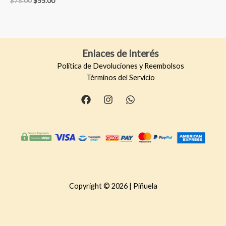
$
78.00
$
55.00
5.00
price
price
de 5
was:
is:
$78.00.
$55.00.
Enlaces de Interés
Política de Devoluciones y Reembolsos
Términos del Servicio
Copyright © 2026 | Piñuela