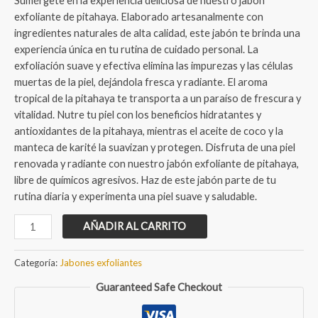
Sumérgete en la experiencia deliciosa de nuestro jabón
en
was:
is:
puntuación
exfoliante de pitahaya. Elaborado artesanalmente con
de cliente
$75.00.
$55.00.
ingredientes naturales de alta calidad, este jabón te brinda una
experiencia única en tu rutina de cuidado personal. La
exfoliación suave y efectiva elimina las impurezas y las células
muertas de la piel, dejándola fresca y radiante. El aroma
tropical de la pitahaya te transporta a un paraíso de frescura y
vitalidad. Nutre tu piel con los beneficios hidratantes y
antioxidantes de la pitahaya, mientras el aceite de coco y la
manteca de karité la suavizan y protegen. Disfruta de una piel
renovada y radiante con nuestro jabón exfoliante de pitahaya,
libre de químicos agresivos. Haz de este jabón parte de tu
rutina diaria y experimenta una piel suave y saludable.
Jabón
AÑADIR AL CARRITO
artesanal
exfoliante
Categoría:
Jabones exfoliantes
de
Guaranteed Safe Checkout
Pitahaya
cantidad