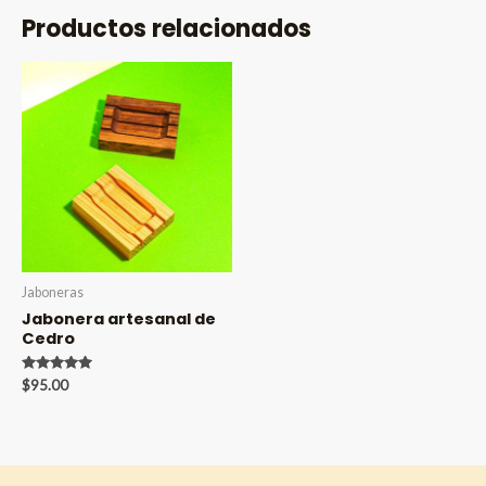
Productos relacionados
Jaboneras
Jabonera artesanal de
Cedro
Valorado en
$
95.00
5.00
de 5