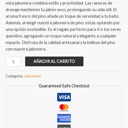
esta jabonera combina estilo y practicidad. Las ranuras de
drenaje mantienen tu jabón seco, prolongando su vida útil. El
aroma fresco del pino añade un toque de serenidad a tu baño.
Además, al elegir nuestra jabonera de pino, estás optando por
una opción sostenible. Es el regalo perfecto para ti o tus seres
queridos, agregando un toque natural y elegante a cualquier
espacio. Disfruta de la calidad artesanal y la belleza del pino
con nuestra jabonera.
Jabonera
AÑADIR AL CARRITO
artesanal
de
Categoría:
Jaboneras
Pino
Guaranteed Safe Checkout
cantidad