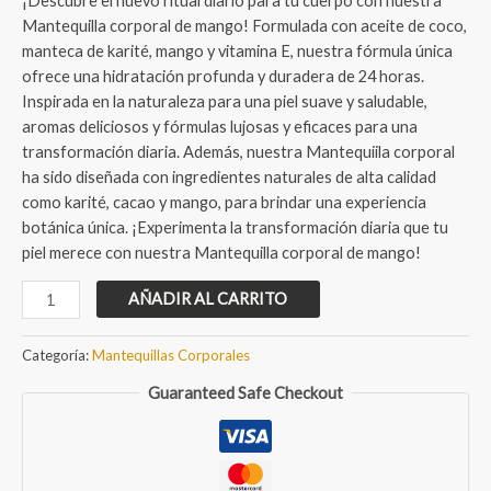
¡Descubre el nuevo ritual diario para tu cuerpo con nuestra
en
puntuación
Mantequilla corporal de mango! Formulada con aceite de coco,
de cliente
manteca de karité, mango y vitamina E, nuestra fórmula única
ofrece una hidratación profunda y duradera de 24 horas.
Inspirada en la naturaleza para una piel suave y saludable,
aromas deliciosos y fórmulas lujosas y eficaces para una
transformación diaria. Además, nuestra Mantequiila corporal
ha sido diseñada con ingredientes naturales de alta calidad
como karité, cacao y mango, para brindar una experiencia
botánica única. ¡Experimenta la transformación diaria que tu
piel merece con nuestra Mantequilla corporal de mango!
Mantequilla
AÑADIR AL CARRITO
Corporal
de
Categoría:
Mantequillas Corporales
Mango
Guaranteed Safe Checkout
cantidad