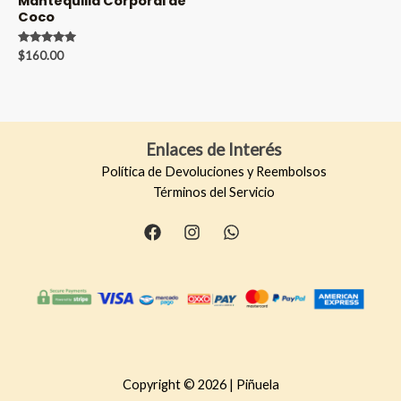
Mantequilla Corporal de
Coco
Valorado en
$
160.00
5.00
de 5
Enlaces de Interés
Política de Devoluciones y Reembolsos
Términos del Servicio
Copyright © 2026 | Piñuela