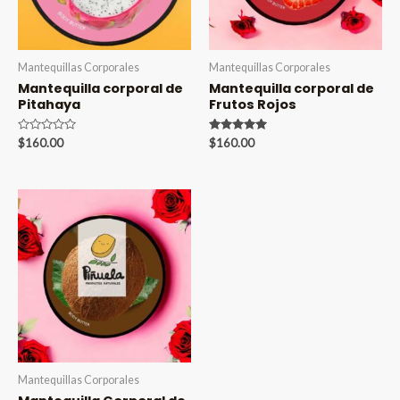
Mantequillas Corporales
Mantequillas Corporales
Mantequilla corporal de
Mantequilla corporal de
Pitahaya
Frutos Rojos
Valorado
Valorado en
$
160.00
$
160.00
en
5.00
0
de 5
de
5
Mantequillas Corporales