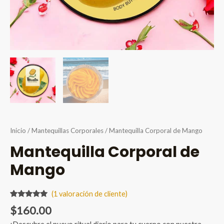
Inicio
/
Mantequillas Corporales
/ Mantequilla Corporal de Mango
Mantequilla Corporal de
Mango
(
1
valoración de cliente)
Valorado
1
$
160.00
5.00
sobre
5 basado