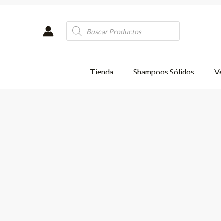
Ir
al
Products
contenido
search
Tienda
Shampoos Sólidos
Ve