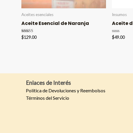
Aceites esenciales
Insumos
Aceite Esencial de Naranja
Aceite 
Valorado en
Valorado
$
129.00
$
49.00
5.00
en
de 5
0
de
5
Enlaces de Interés
Política de Devoluciones y Reembolsos
Términos del Servicio