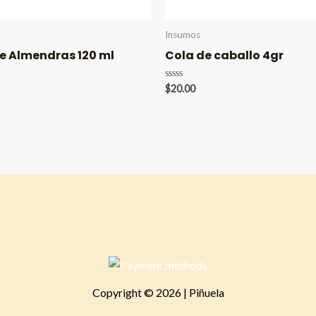
Insumos
de Almendras 120 ml
Cola de caballo 4gr
Valorado
$
20.00
en
0
de
5
Copyright © 2026 | Piñuela