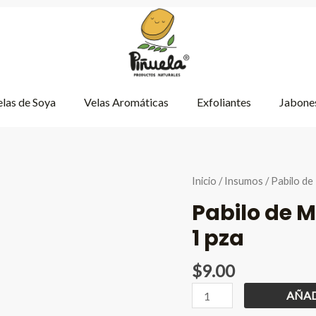
las de Soya
Velas Aromáticas
Exfoliantes
Jabones
Inicio
/
Insumos
/ Pabilo d
Pabilo de 
1 pza
$
9.00
Pabilo
AÑAD
de