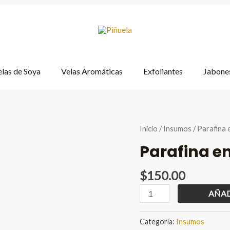
las de Soya
Velas Aromáticas
Exfoliantes
Jabones
Inicio
/
Insumos
/ Parafina 
Parafina en 
$
150.00
Parafina
AÑAD
en
Gel
Categoría:
Insumos
1