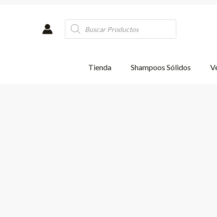
Ir
al
Products
contenido
search
Tienda
Shampoos Sólidos
Ve