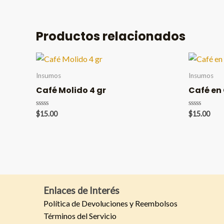
Productos relacionados
Insumos
Insumos
Café Molido 4 gr
Café en 
Valorado
Valorado
$
15.00
$
15.00
en
en
0
0
de
de
5
5
Enlaces de Interés
Política de Devoluciones y Reembolsos
Términos del Servicio