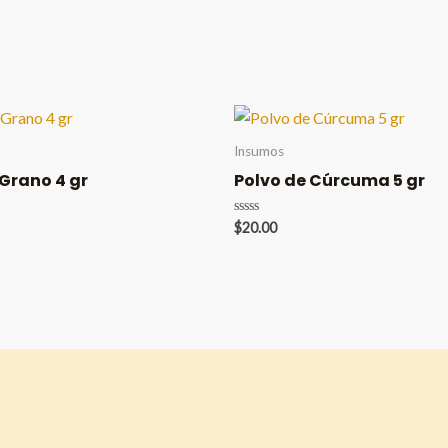
Insumos
Grano 4 gr
Polvo de Cúrcuma 5 gr
Valorado
$
20.00
en
0
de
5