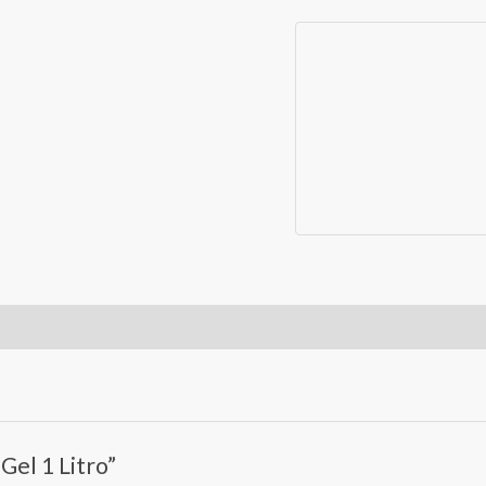
Litro
cantidad
Gel 1 Litro”