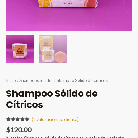
Inicio
/
Shampoos Sólidos
/ Shampoo Sólido de Cítricos
Shampoo Sólido de
Cítricos
(
1
valoración de cliente)
Valorado
1
$
120.00
5.00
sobre
5 basado