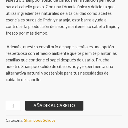
Nuestro Shampoo sólido de cítricos es la solución perfecta
en
puntuación
para el cabello graso. Con una fórmula única y deliciosa que
de cliente
utiliza ingredientes naturales de alta calidad como aceites
esenciales puros de limón y naranja, esta barra ayuda a
controlar la producción de sebo y mantener tu cabello limpio y
fresco por más tiempo.
Además, nuestro envoltorio de papel semilla es una opción
respetuosa con el medio ambiente que te permite plantar las
semillas que contiene el papel después de usarlo. Prueba
nuestro Shampoo sólido de cítricos hoy y experimenta una
alternativa natural y sostenible para tus necesidades de
cuidado del cabello.
Shampoo
AÑADIR AL CARRITO
Sólido
de
Categoría:
Shampoos Sólidos
Cítricos