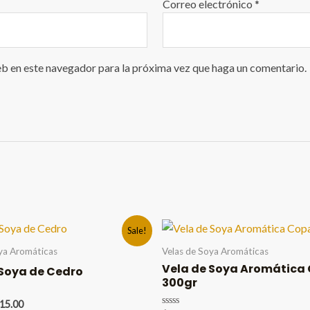
Correo electrónico
*
eb en este navegador para la próxima vez que haga un comentario.
Sale!
ya Aromáticas
Velas de Soya Aromáticas
Vela de Soya Aromática
 Soya de Cedro
300gr
iginal
Current
15.00