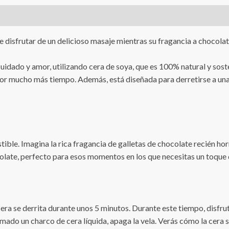
disfrutar de un delicioso masaje mientras su fragancia a chocolate
dado y amor, utilizando cera de soya, que es 100% natural y sost
 por mucho más tiempo. Además, está diseñada para derretirse a una
tible. Imagina la rica fragancia de galletas de chocolate recién ho
late, perfecto para esos momentos en los que necesitas un toque d
cera se derrita durante unos 5 minutos. Durante este tiempo, disfru
mado un charco de cera líquida, apaga la vela. Verás cómo la cera se