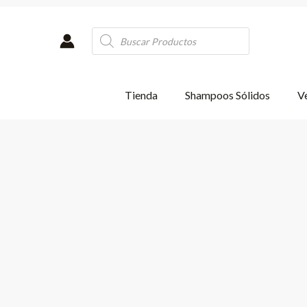
Ir
al
Products
contenido
search
Tienda
Shampoos Sólidos
Ve