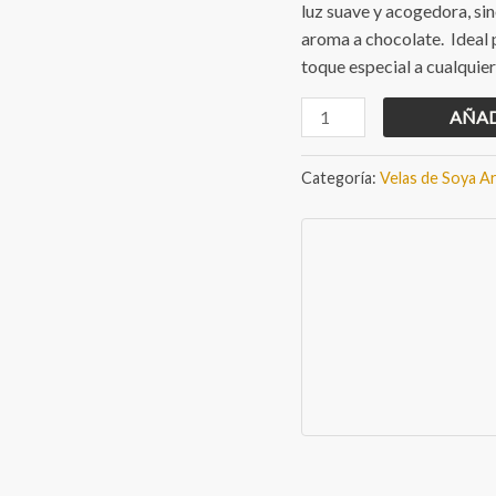
luz suave y acogedora, si
aroma a chocolate. Ideal p
toque especial a cualqui
Vela
AÑAD
Aromática
Galleta
Categoría:
Velas de Soya A
de
Chocolate
650
gr
cantidad