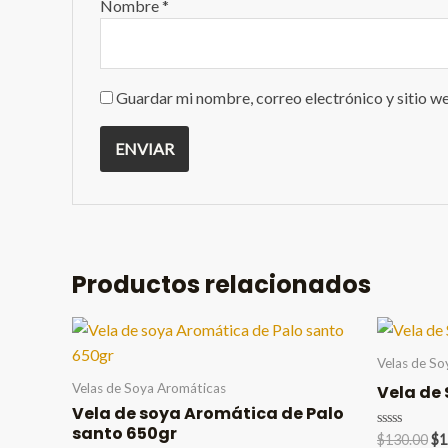
Nombre
*
Guardar mi nombre, correo electrónico y sitio w
Productos relacionados
Velas de So
Velas de Soya Aromáticas
Vela de
Vela de soya Aromática de Palo
santo 650gr
Or
Valorado
$
130.00
$
1