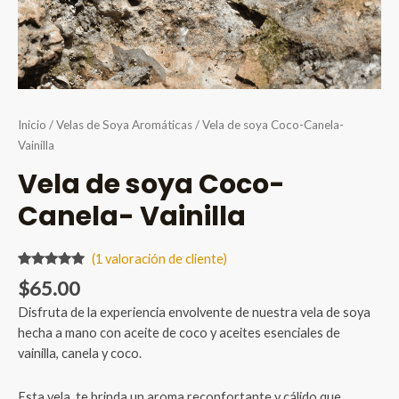
Inicio
/
Velas de Soya Aromáticas
/ Vela de soya Coco-Canela-
Vainilla
Vela de soya Coco-
Canela- Vainilla
(
1
valoración de cliente)
Valorado
1
$
65.00
5.00
sobre
5 basado
Disfruta de la experiencia envolvente de nuestra vela de soya
en
puntuación
hecha a mano con aceite de coco y aceites esenciales de
de cliente
vainilla, canela y coco.
Esta vela te brinda un aroma reconfortante y cálido que