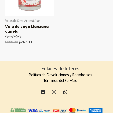
Velas de Soya Aromáticas
Vela de soya Manzana
canela
Valorado
Original
Current
$
299.90
$
249.00
en
price
price
0
was:
is:
de
5
$299.90.
$249.00.
Enlaces de Interés
Política de Devoluciones y Reembolsos
Términos del Servicio