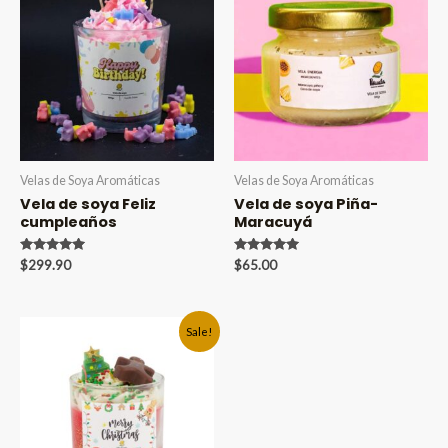
Velas de Soya Aromáticas
Velas de Soya Aromáticas
Vela de soya Feliz
Vela de soya Piña-
cumpleaños
Maracuyá
Valorado en
Valorado en
$
299.90
$
65.00
5.00
5.00
de 5
de 5
Sale!