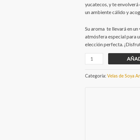
yucatecos, y te envolverá
un ambiente cálido y acog
Su aroma te llevará en un 
atmósfera especial para u
elección perfecta. ¡Disfr
Vela
AÑAD
de
soya
Categoría:
Velas de Soya A
Sorbete
de
Mamey
cantidad