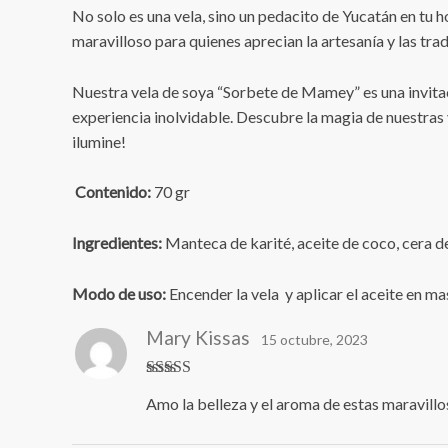
No solo es una vela, sino un pedacito de Yucatán en tu h
maravilloso para quienes aprecian la artesanía y las trad
Nuestra vela de soya “Sorbete de Mamey” es una invitaci
experiencia inolvidable. Descubre la magia de nuestras
ilumine!
Contenido:
70 gr
Ingredientes:
Manteca de karité, aceite de coco, cera d
Modo de uso:
Encender la vela y aplicar el aceite en 
Mary Kissas
15 octubre, 2023
Valorado en
Amo la belleza y el aroma de estas maravillo
5
de 5