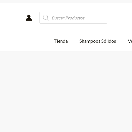
Ir
al
Products
contenido
search
Tienda
Shampoos Sólidos
Ve