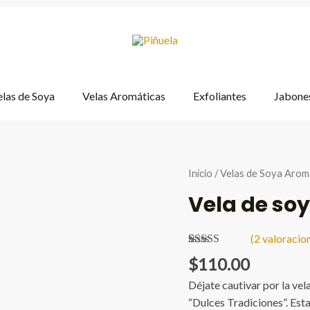
las de Soya
Velas Aromáticas
Exfoliantes
Jabones
Inicio
/
Velas de Soya Arom
Vela de so
(
2
valoracion
Valorado
2
$
110.00
5.00
sobre 5
basado en
Déjate cautivar por la ve
puntuaciones
de clientes
“Dulces Tradiciones”. Esta