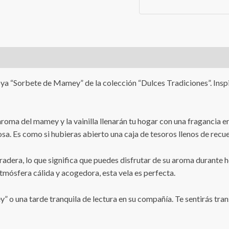
a “Sorbete de Mamey” de la colección “Dulces Tradiciones”. Inspira
aroma del mamey y la vainilla llenarán tu hogar con una fraganci
iosa. Es como si hubieras abierto una caja de tesoros llenos de recu
dera, lo que significa que puedes disfrutar de su aroma durante hor
mósfera cálida y acogedora, esta vela es perfecta.
” o una tarde tranquila de lectura en su compañía. Te sentirás tra