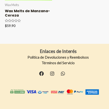
Wax Melts
Wax Melts de Manzana-
Cereza
Valorado
$
59.90
en
0
de
5
Enlaces de Interés
Política de Devoluciones y Reembolsos
Términos del Servicio