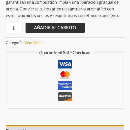
garantizan una combustión limpia y una liberación gradual del
aroma. Convierte tu hogar en un santuario aromático con
estos wax melts únicos y respetuosos con el medio ambiente.
Wax
AÑADIR AL CARRITO
Melts
de
Categoría:
Wax Melts
Naranja
Guaranteed Safe Checkout
y
Palo
santo
cantidad