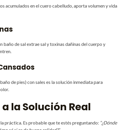
tos acumulados en el cuero cabelludo, aporta volumen y vida
inas
 baño de sal extrae sal y toxinas dañinas del cuerpo y
ntren.
 Cansados
 (baño de pies) con sales es la solución inmediata para
olor.
a la Solución Real
la práctica. Es probable que te estés preguntando:
“¿Dónde
mo sé si es de buena calidad?”
.