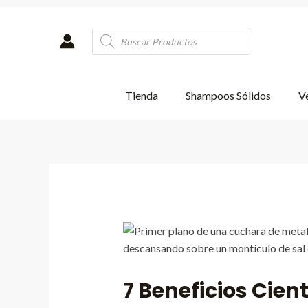
Ir
al
Products
contenido
search
Tienda
Shampoos Sólidos
Ve
7 Beneficios Cient