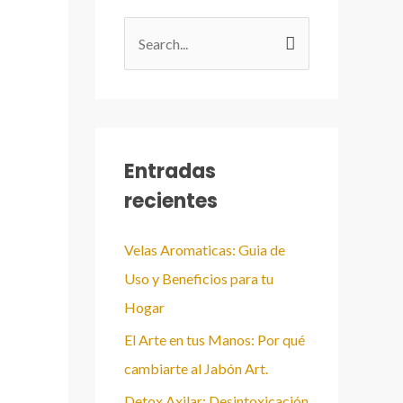
B
u
s
c
a
Entradas
r
recientes
:
Velas Aromaticas: Guia de
Uso y Beneficios para tu
Hogar
El Arte en tus Manos: Por qué
cambiarte al Jabón Art.
Detox Axilar: Desintoxicación