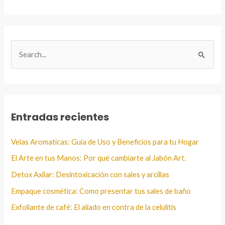
B
u
s
c
a
Entradas recientes
r
:
Velas Aromaticas: Guia de Uso y Beneficios para tu Hogar
El Arte en tus Manos: Por qué cambiarte al Jabón Art.
Detox Axilar: Desintoxicación con sales y arcillas
Empaque cosmética: Como presentar tus sales de baño
Exfoliante de café: El aliado en contra de la celulitis