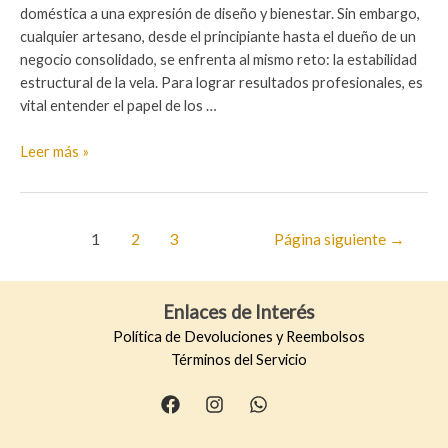
doméstica a una expresión de diseño y bienestar. Sin embargo,
cualquier artesano, desde el principiante hasta el dueño de un
negocio consolidado, se enfrenta al mismo reto: la estabilidad
estructural de la vela. Para lograr resultados profesionales, es
vital entender el papel de los …
Aditivos
Leer más »
para
velas:
¿Cuándo
Paginación
1
2
3
Página siguiente
→
usar
de
endurecedores?
entradas
Enlaces de Interés
Política de Devoluciones y Reembolsos
Términos del Servicio