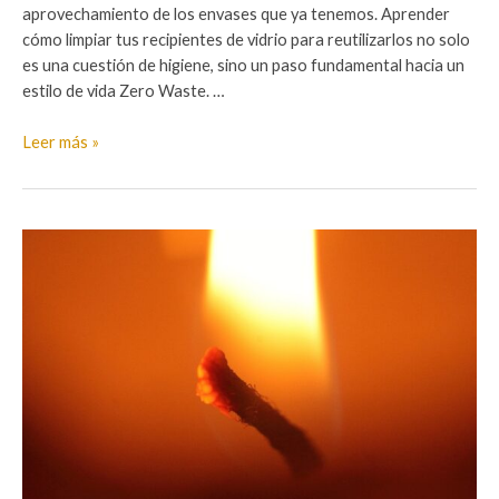
aprovechamiento de los envases que ya tenemos. Aprender
cómo limpiar tus recipientes de vidrio para reutilizarlos no solo
es una cuestión de higiene, sino un paso fundamental hacia un
estilo de vida Zero Waste. …
Cómo
Leer más »
limpiar
tus
recipientes
de
vidrio
para
reutilizarlos