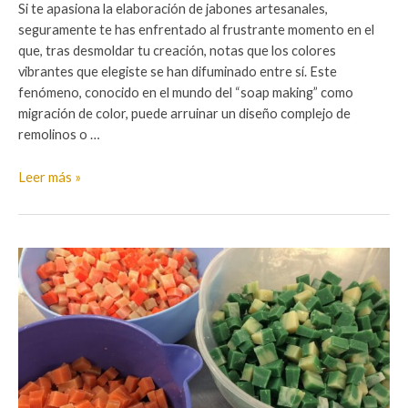
Si te apasiona la elaboración de jabones artesanales,
seguramente te has enfrentado al frustrante momento en el
que, tras desmoldar tu creación, notas que los colores
vibrantes que elegiste se han difuminado entre sí. Este
fenómeno, conocido en el mundo del “soap making” como
migración de color, puede arruinar un diseño complejo de
remolinos o …
Cómo
Leer más »
evitar
que
los
colores
de
tus
jabones
se
mezclen