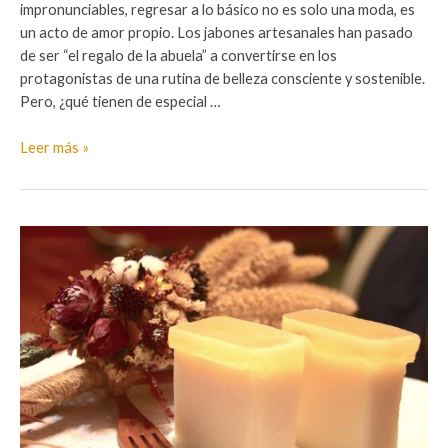
impronunciables, regresar a lo básico no es solo una moda, es
un acto de amor propio. Los jabones artesanales han pasado
de ser “el regalo de la abuela” a convertirse en los
protagonistas de una rutina de belleza consciente y sostenible.
Pero, ¿qué tienen de especial …
El
Leer más »
Arte
en
tus
Manos:
Por
qué
cambiarte
al
Jabón
Art.