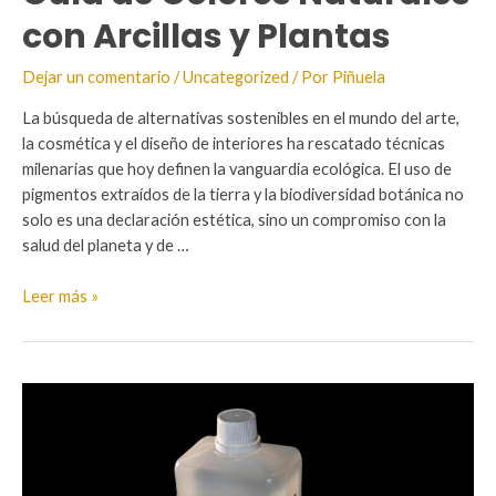
con Arcillas y Plantas
Dejar un comentario
/
Uncategorized
/ Por
Piñuela
La búsqueda de alternativas sostenibles en el mundo del arte,
la cosmética y el diseño de interiores ha rescatado técnicas
milenarias que hoy definen la vanguardia ecológica. El uso de
pigmentos extraídos de la tierra y la biodiversidad botánica no
solo es una declaración estética, sino un compromiso con la
salud del planeta y de …
Guía
Leer más »
de
Colores
Naturales
con
Arcillas
y
Plantas