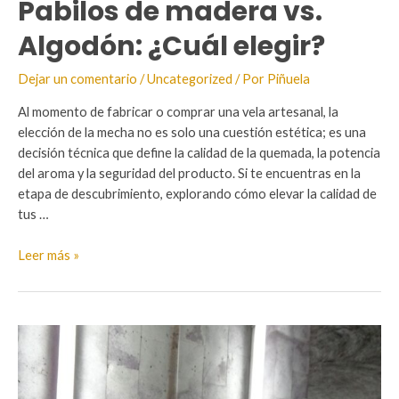
Pabilos de madera vs.
Algodón: ¿Cuál elegir?
Dejar un comentario
/
Uncategorized
/ Por
Piñuela
Al momento de fabricar o comprar una vela artesanal, la
elección de la mecha no es solo una cuestión estética; es una
decisión técnica que define la calidad de la quemada, la potencia
del aroma y la seguridad del producto. Si te encuentras en la
etapa de descubrimiento, explorando cómo elevar la calidad de
tus …
Pabilos
Leer más »
de
madera
vs.
Algodón:
¿Cuál
elegir?