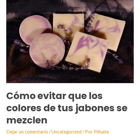
¿Cuál
elegir
hoy?
Cómo evitar que los
colores de tus jabones se
mezclen
Dejar un comentario
/
Uncategorized
/ Por
Piñuela