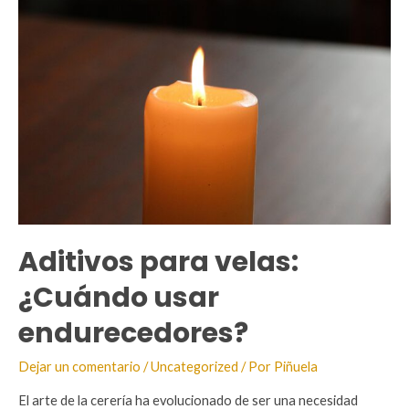
velas:
¿Por
qué
esperar?
Aditivos para velas:
¿Cuándo usar
endurecedores?
Dejar un comentario
/
Uncategorized
/ Por
Piñuela
El arte de la cerería ha evolucionado de ser una necesidad