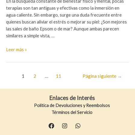
En la búsqueda constante de bienestar físico y mental, pocas
terapias son tan antiguas y efectivas como la inmersión en
agua caliente. Sin embargo, surge una duda frecuente entre
quienes buscan aliviar el estrés o mejorar su piel: ¿Son mejores
las sales de baño Epsom o de mar? Aunque ambas parecen
similares a simple vista, …
Sales
Leer más »
de
baño
Epsom
Paginación
1
2
…
11
Página siguiente
→
o
de
de
entradas
Mar:
Enlaces de Interés
Tu
Spa
Política de Devoluciones y Reembolsos
en
Términos del Servicio
Casa