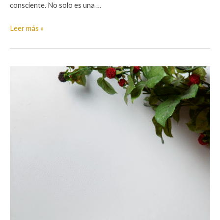
consciente. No solo es una …
Exfoliante
Leer más »
Natural:
El
Secreto
para
una
Piel
Renovada
y
Suave