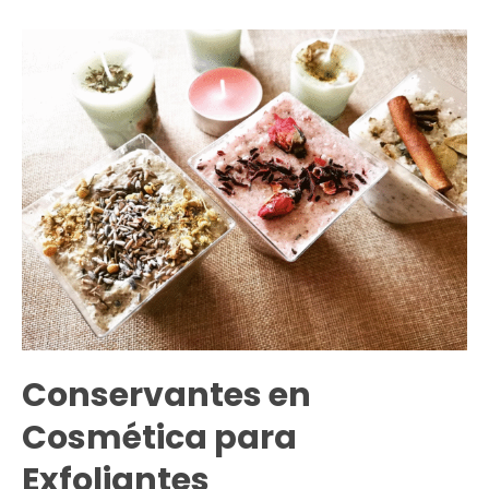
DIY:
Guía
Definitiva
para
Crear
tu
Spa
en
Casa
Conservantes en
Cosmética para
Exfoliantes