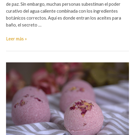
de paz. Sin embargo, muchas personas subestiman el poder
curativo del agua caliente combinada con los ingredientes
botánicos correctos. Aquí es donde entran los aceites para
baño, el secreto …
Aceites
Leer más »
para
Baño:
Transforma
tu
Rutina
de
Spa