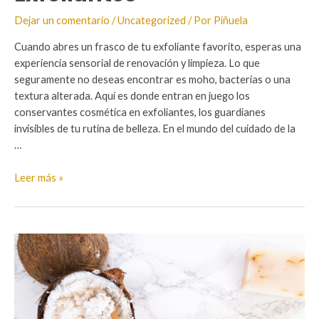
Dejar un comentario
/
Uncategorized
/ Por
Piñuela
Cuando abres un frasco de tu exfoliante favorito, esperas una
experiencia sensorial de renovación y limpieza. Lo que
seguramente no deseas encontrar es moho, bacterias o una
textura alterada. Aquí es donde entran en juego los
conservantes cosmética en exfoliantes, los guardianes
invisibles de tu rutina de belleza. En el mundo del cuidado de la
…
Conservantes
Leer más »
en
Cosmética
para
Exfoliantes