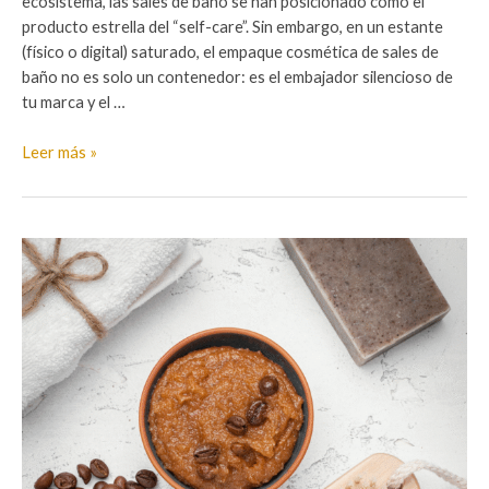
ecosistema, las sales de baño se han posicionado como el
producto estrella del “self-care”. Sin embargo, en un estante
(físico o digital) saturado, el empaque cosmética de sales de
baño no es solo un contenedor: es el embajador silencioso de
tu marca y el …
Empaque
Leer más »
cosmética:
Como
presentar
tus
sales
de
baño