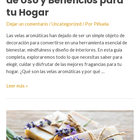
de Uso y Beneficios para
tu Hogar
Dejar un comentario
/
Uncategorized
/ Por
Piñuela
Las velas aromáticas han dejado de ser un simple objeto de
decoración para convertirse en una herramienta esencial de
bienestar, mindfulness y diseño de interiores. En esta guía
completa, exploraremos todo lo que necesitas saber para
elegir, cuidar y disfrutar de las mejores fragancias para tu
hogar. ¿Qué son las velas aromáticas y por qué …
Velas
Leer más »
Aromaticas:
Guia
de
Uso
y
Beneficios
para