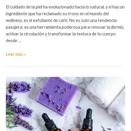
El cuidado de la piel ha evolucionado hacia lo natural, y si hay un
ingrediente que ha reclamado su trono en el mundo del
wellness, es el exfoliante de café. No es solo una tendencia
pasajera; es una herramienta poderosa para renovar la dermis,
activar la circulación y transformar la textura de tu cuerpo
desde …
Exfoliante
Leer más »
de
café:
El
aliado
en
contra
de
la
celulitis