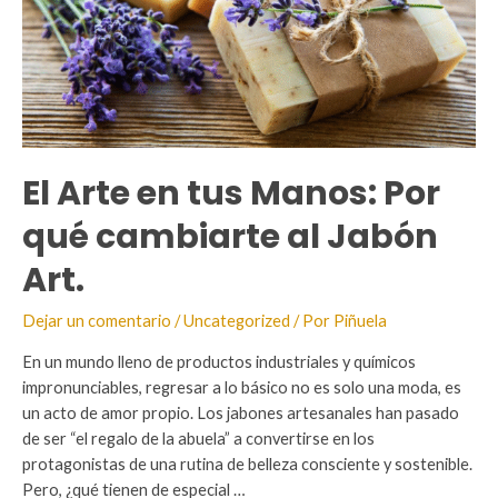
tu
Hogar
El Arte en tus Manos: Por
qué cambiarte al Jabón
Art.
Dejar un comentario
/
Uncategorized
/ Por
Piñuela
En un mundo lleno de productos industriales y químicos
impronunciables, regresar a lo básico no es solo una moda, es
un acto de amor propio. Los jabones artesanales han pasado
de ser “el regalo de la abuela” a convertirse en los
protagonistas de una rutina de belleza consciente y sostenible.
Pero, ¿qué tienen de especial …