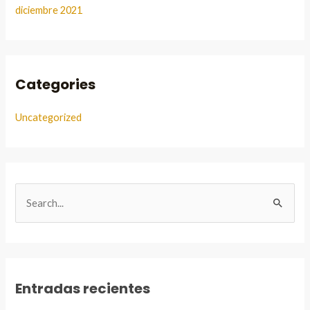
diciembre 2021
Categories
Uncategorized
B
u
s
c
a
Entradas recientes
r