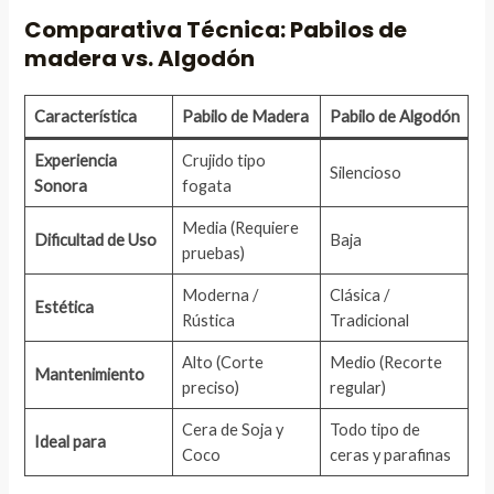
Comparativa Técnica: Pabilos de
madera vs. Algodón
Característica
Pabilo de Madera
Pabilo de Algodón
Experiencia
Crujido tipo
Silencioso
Sonora
fogata
Media (Requiere
Dificultad de Uso
Baja
pruebas)
Moderna /
Clásica /
Estética
Rústica
Tradicional
Alto (Corte
Medio (Recorte
Mantenimiento
preciso)
regular)
Cera de Soja y
Todo tipo de
Ideal para
Coco
ceras y parafinas