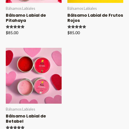
Bálsamos Labiales
Bálsamos Labiales
Bálsamo Labial de
Bálsamo Labial de Frutos
Pitahaya
Rojos
Valorado en
Valorado en
$
85.00
$
85.00
5.00
5.00
de 5
de 5
Bálsamos Labiales
Bálsamo Labial de
Betabel