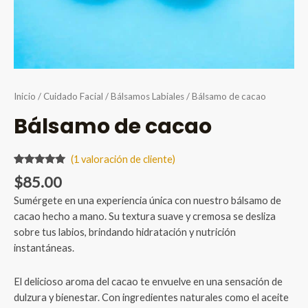
Inicio
/
Cuidado Facial
/
Bálsamos Labiales
/ Bálsamo de cacao
Bálsamo de cacao
(
1
valoración de cliente)
Valorado
1
$
85.00
5.00
sobre
5 basado
Sumérgete en una experiencia única con nuestro bálsamo de
en
puntuación
cacao hecho a mano. Su textura suave y cremosa se desliza
de cliente
sobre tus labios, brindando hidratación y nutrición
instantáneas.
El delicioso aroma del cacao te envuelve en una sensación de
dulzura y bienestar. Con ingredientes naturales como el aceite