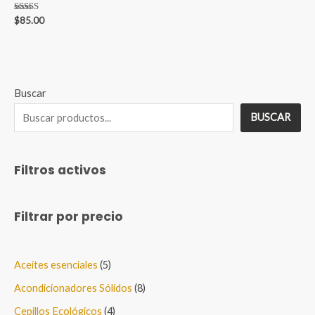
Valorado en
$
85.00
5.00
de 5
Buscar
BUSCAR
Filtros activos
Filtrar por precio
5
Aceites esenciales
5
p
8
Acondicionadores Sólidos
8
r
p
4
Cepillos Ecológicos
4