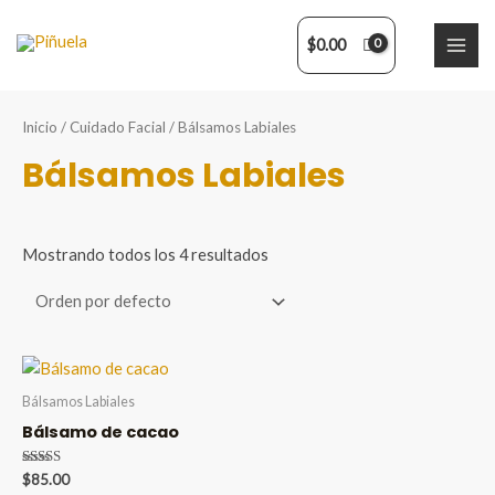
Ir
al
$
0.00
MAI
contenido
ME
Inicio
/
Cuidado Facial
/ Bálsamos Labiales
Bálsamos Labiales
Mostrando todos los 4 resultados
Bálsamos Labiales
Bálsamo de cacao
Valorado en
$
85.00
5.00