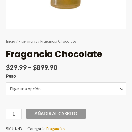
Inicio
/
Fragancias
/ Fragancia Chocolate
Fragancia Chocolate
Price
$
29.99
–
$
899.90
range:
Peso
$29.99
through
$899.90
Fragancia
AÑADIR AL CARRITO
Chocolate
cantidad
SKU:
N/D
Categoría:
Fragancias