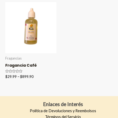
5
5
through
through
$899.90
$899.90
Fragancias
Fragancia Café
Valorado
Price
$
29.99
–
$
899.90
en
range:
0
$29.99
de
5
through
$899.90
Enlaces de Interés
Política de Devoluciones y Reembolsos
Términos del Servicio