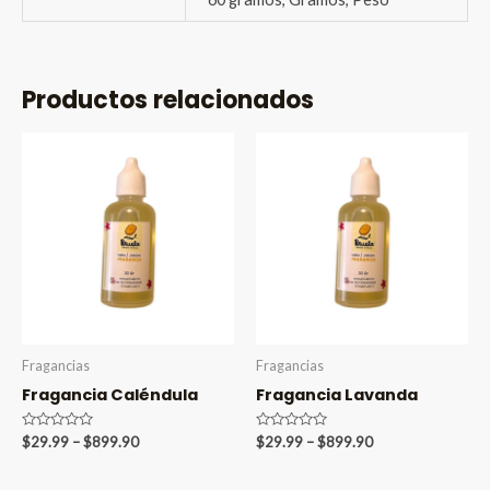
Productos relacionados
Fragancias
Fragancias
Fragancia Caléndula
Fragancia Lavanda
Valorado
Price
Valorado
Price
$
29.99
–
$
899.90
$
29.99
–
$
899.90
en
en
range:
range:
0
0
$29.99
$29.99
de
de