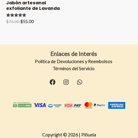
Jabón artesanal
exfoliante de Lavanda
Valorado en
Original
Current
$
75.00
$
55.00
5.00
price
price
de 5
was:
is:
$75.00.
$55.00.
Enlaces de Interés
Política de Devoluciones y Reembolsos
Términos del Servicio
Copyright © 2026 | Piñuela