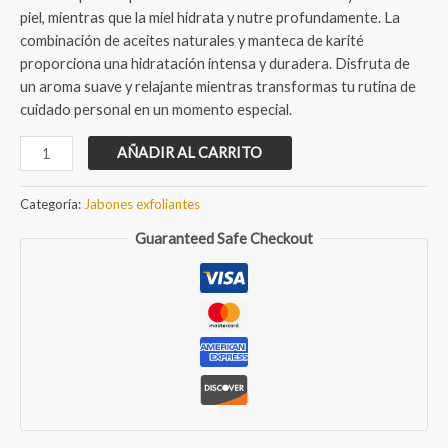
piel, mientras que la miel hidrata y nutre profundamente. La
combinación de aceites naturales y manteca de karité
proporciona una hidratación intensa y duradera. Disfruta de
un aroma suave y relajante mientras transformas tu rutina de
cuidado personal en un momento especial.
Jabón
AÑADIR AL CARRITO
artesanal
exfoliante
Categoría:
Jabones exfoliantes
de
Guaranteed Safe Checkout
Avena
y
Miel
cantidad