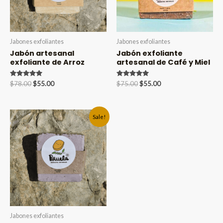
Jabones exfoliantes
Jabones exfoliantes
Jabón artesanal
Jabón exfoliante
exfoliante de Arroz
artesanal de Café y Miel
Valorado en
Original
Current
Valorado en
Original
Current
$
78.00
$
55.00
$
75.00
$
55.00
5.00
5.00
price
price
price
price
de 5
de 5
was:
is:
was:
is:
$78.00.
$55.00.
$75.00.
$55.00.
Sale!
Jabones exfoliantes