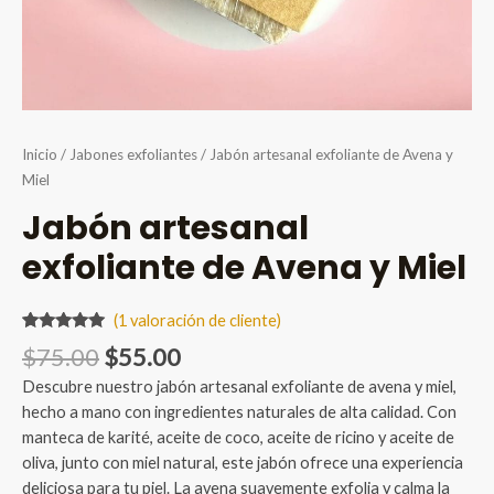
Inicio
/
Jabones exfoliantes
/ Jabón artesanal exfoliante de Avena y
Miel
Jabón artesanal
exfoliante de Avena y Miel
(
1
valoración de cliente)
Valorado
1
Original
Current
$
75.00
$
55.00
5.00
sobre
5 basado
price
price
Descubre nuestro jabón artesanal exfoliante de avena y miel,
en
was:
is:
puntuación
hecho a mano con ingredientes naturales de alta calidad. Con
de cliente
$75.00.
$55.00.
manteca de karité, aceite de coco, aceite de ricino y aceite de
oliva, junto con miel natural, este jabón ofrece una experiencia
deliciosa para tu piel. La avena suavemente exfolia y calma la