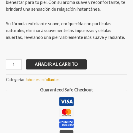
bienestar para tu piel. Con su aroma suave y reconfortante, te
brindará una sensación de relajación instantánea.
Su fórmula exfoliante suave, enriquecida con partículas
naturales, eliminará suavemente las impurezas y células
muertas, revelando una piel visiblemente más suave y radiante.
Jabón
AÑADIR AL CARRITO
Artesanal
exfoliante
Categoría:
Jabones exfoliantes
de
Guaranteed Safe Checkout
Caléndula
y
Tepezcohuite
cantidad