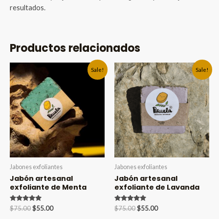
resultados.
Productos relacionados
Sale!
Sale!
Jabones exfoliantes
Jabones exfoliantes
Jabón artesanal
Jabón artesanal
exfoliante de Menta
exfoliante de Lavanda
Valorado en
Original
Current
Valorado en
Original
Current
$
75.00
$
55.00
$
75.00
$
55.00
5.00
5.00
price
price
price
price
de 5
de 5