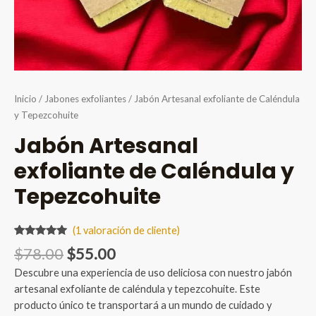
Inicio
/
Jabones exfoliantes
/ Jabón Artesanal exfoliante de Caléndula
y Tepezcohuite
Jabón Artesanal
exfoliante de Caléndula y
Tepezcohuite
(
1
valoración de cliente)
Valorado
1
Original
Current
$
78.00
$
55.00
5.00
sobre
5 basado
price
price
Descubre una experiencia de uso deliciosa con nuestro jabón
en
was:
is:
puntuación
artesanal exfoliante de caléndula y tepezcohuite. Este
de cliente
$78.00.
$55.00.
producto único te transportará a un mundo de cuidado y