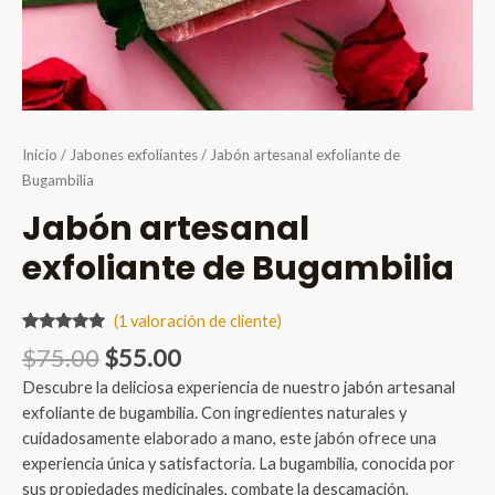
Inicio
/
Jabones exfoliantes
/ Jabón artesanal exfoliante de
Bugambilia
Jabón artesanal
exfoliante de Bugambilia
(
1
valoración de cliente)
Valorado
1
Original
Current
$
75.00
$
55.00
5.00
sobre
5 basado
price
price
Descubre la deliciosa experiencia de nuestro jabón artesanal
en
was:
is:
puntuación
exfoliante de bugambilia. Con ingredientes naturales y
de cliente
$75.00.
$55.00.
cuidadosamente elaborado a mano, este jabón ofrece una
experiencia única y satisfactoria. La bugambilia, conocida por
sus propiedades medicinales, combate la descamación,