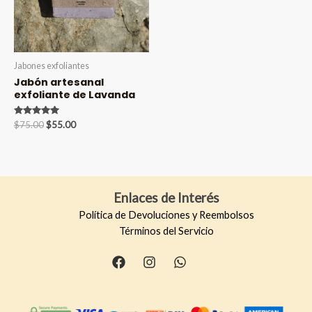
Jabones exfoliantes
Jabón artesanal
exfoliante de Lavanda
Valorado en
Original
Current
$
75.00
$
55.00
5.00
price
price
de 5
was:
is:
$75.00.
$55.00.
Enlaces de Interés
Política de Devoluciones y Reembolsos
Términos del Servicio