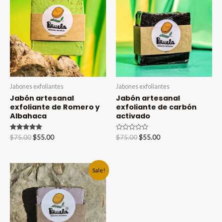
Jabones exfoliantes
Jabones exfoliantes
Jabón artesanal
Jabón artesanal
exfoliante de Romero y
exfoliante de carbón
Albahaca
activado
Valorado en
Original
Current
Valorado
Original
Current
$
75.00
$
55.00
$
75.00
$
55.00
5.00
en
price
price
price
price
de 5
0
was:
is:
was:
is:
de
5
$75.00.
$55.00.
$75.00.
$55.00.
Sale!