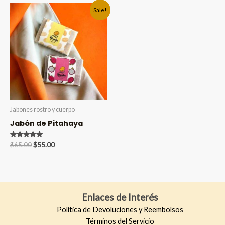
$65.00.
$55.00.
$65.00.
$55.00.
Sale!
Jabones rostro y cuerpo
Jabón de Pitahaya
Valorado en
Original
Current
$
65.00
$
55.00
5.00
price
price
de 5
was:
is:
$65.00.
$55.00.
Enlaces de Interés
Política de Devoluciones y Reembolsos
Términos del Servicio