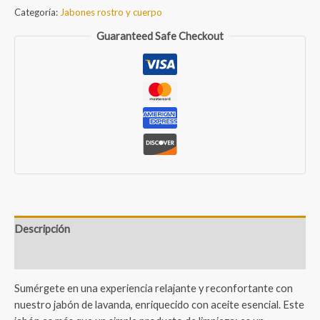
lavanda
Categoría:
Jabones rostro y cuerpo
de
Guaranteed Safe Checkout
50gr
cantidad
Descripción
Valoraciones (0)
Sumérgete en una experiencia relajante y reconfortante con
nuestro jabón de lavanda, enriquecido con aceite esencial. Este