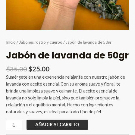
Inicio
/
Jabones rostro y cuerpo
/ Jabón de lavanda de 50gr
Jabón de lavanda de 50gr
Original
Current
$
35.00
$
25.00
price
price
Sumérgete en una experiencia relajante con nuestro jabón de
was:
is:
lavanda con aceite esencial. Con su aroma suave y floral, te
$35.00.
$25.00.
brinda una limpieza suave y calmante. El aceite esencial de
lavanda no solo limpia la piel, sino que también promueve la
relajación y el equilibrio mental. Hecho con ingredientes
naturales y suaves, es ideal para todo tipo de piel.
Jabón
AÑADIR AL CARRITO
de