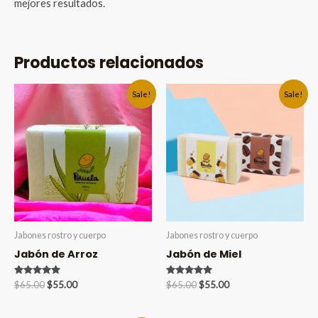
mejores resultados.
Productos relacionados
Sale!
Sale!
Jabones rostro y cuerpo
Jabones rostro y cuerpo
Jabón de Arroz
Jabón de Miel
Valorado en
Original
Current
Valorado en
Original
Current
$
65.00
$
55.00
$
65.00
$
55.00
5.00
5.00
price
price
price
price
de 5
de 5
was:
is:
was:
is: