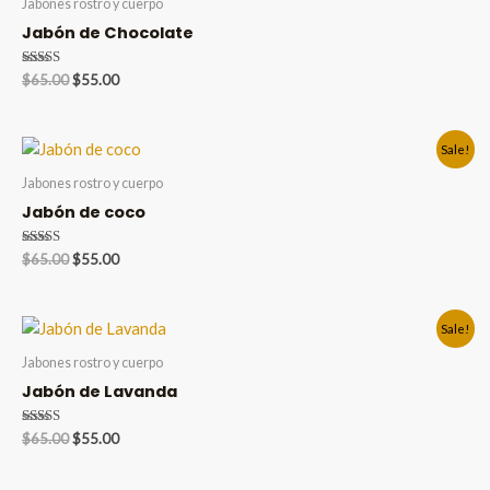
Jabones rostro y cuerpo
Jabón de Chocolate
Valorado en
Original
Current
$
65.00
$
55.00
5.00
price
price
de 5
was:
is:
$65.00.
$55.00.
Sale!
Jabones rostro y cuerpo
Jabón de coco
Valorado en
Original
Current
$
65.00
$
55.00
5.00
price
price
de 5
was:
is:
$65.00.
$55.00.
Sale!
Jabones rostro y cuerpo
Jabón de Lavanda
Valorado en
Original
Current
$
65.00
$
55.00
5.00
price
price
de 5
was:
is: