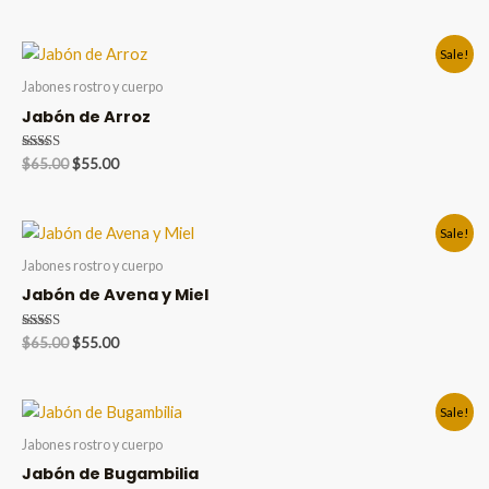
price
price
de 5
was:
is:
$65.00.
$55.00.
Sale!
Jabones rostro y cuerpo
Jabón de Arroz
Valorado en
Original
Current
$
65.00
$
55.00
5.00
price
price
de 5
was:
is:
$65.00.
$55.00.
Sale!
Jabones rostro y cuerpo
Jabón de Avena y Miel
Valorado en
Original
Current
$
65.00
$
55.00
5.00
price
price
de 5
was:
is:
$65.00.
$55.00.
Sale!
Jabones rostro y cuerpo
Jabón de Bugambilia