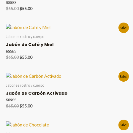
Valorado en
Original
Current
$
65.00
$
55.00
5.00
price
price
de 5
was:
is:
$65.00.
$55.00.
Sale!
Jabones rostro y cuerpo
Jabón de Café y Miel
Valorado en
Original
Current
$
65.00
$
55.00
5.00
price
price
de 5
was:
is:
$65.00.
$55.00.
Sale!
Jabones rostro y cuerpo
Jabón de Carbón Activado
Valorado en
Original
Current
$
65.00
$
55.00
5.00
price
price
de 5
was:
is:
$65.00.
$55.00.
Sale!