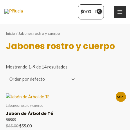
Ir
al
$
0.00
MAI
contenido
ME
Inicio
/ Jabones rostro y cuerpo
Jabones rostro y cuerpo
Mostrando 1–9 de 14 resultados
Sale!
Jabones rostro y cuerpo
Jabón de Árbol de Té
Valorado en
Original
Current
$
65.00
$
55.00
5.00