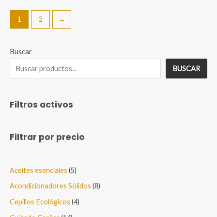
$65.00.
$55.00.
1
2
→
Buscar
BUSCAR
Filtros activos
Filtrar por precio
5
Aceites esenciales
5
p
8
Acondicionadores Sólidos
8
r
p
4
Cepillos Ecológicos
4
o
r
p