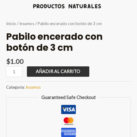
Inicio
/
Insumos
/ Pabilo encerado con botón de 3 cm
Pabilo encerado con
botón de 3 cm
$
1.00
Pabilo
AÑADIR AL CARRITO
encerado
con
Categoría:
Insumos
botón
Guaranteed Safe Checkout
de
3
cm
cantidad