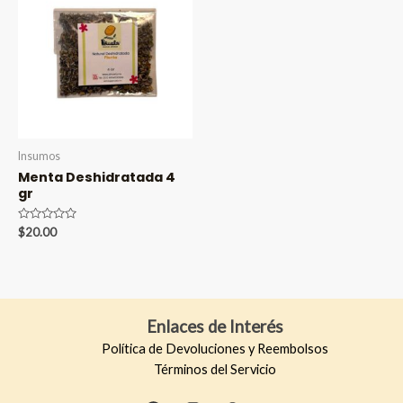
Insumos
Menta Deshidratada 4
gr
Valorado
$
20.00
en
0
de
5
Enlaces de Interés
Política de Devoluciones y Reembolsos
Términos del Servicio