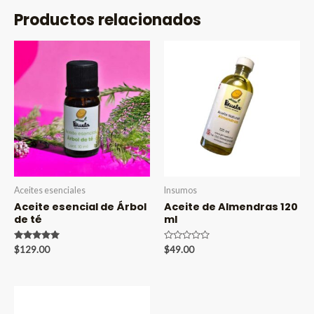
Productos relacionados
Aceites esenciales
Insumos
Aceite esencial de Árbol
Aceite de Almendras 120
de té
ml
Valorado en
Valorado
$
129.00
$
49.00
5.00
en
de 5
0
de
5