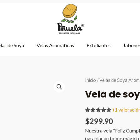
las de Soya
Velas Aromáticas
Exfoliantes
Jabones
Inicio
/
Velas de Soya Arom
Vela de so
(
1
valoración
Valorado
1
$
299.90
5.00
sobre
5 basado en
Nuestra vela “Feliz Cumpl
puntuación
de cliente
para dar un toque mágico 