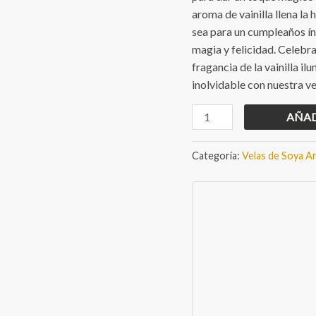
aroma de vainilla llena la
sea para un cumpleaños ín
magia y felicidad. Celebra
fragancia de la vainilla i
inolvidable con nuestra v
Vela
AÑAD
de
soya
Categoría:
Velas de Soya A
Feliz
cumpleaños
cantidad