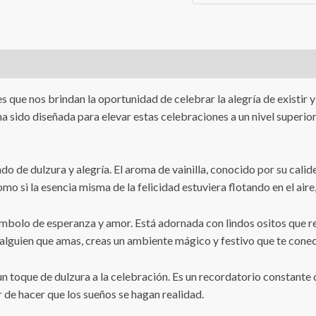
 que nos brindan la oportunidad de celebrar la alegría de existir 
ha sido diseñada para elevar estas celebraciones a un nivel super
o de dulzura y alegría. El aroma de vainilla, conocido por su calide
o si la esencia misma de la felicidad estuviera flotando en el aire
mbolo de esperanza y amor. Está adornada con lindos ositos que rep
 alguien que amas, creas un ambiente mágico y festivo que te conect
n toque de dulzura a la celebración. Es un recordatorio constant
 de hacer que los sueños se hagan realidad.