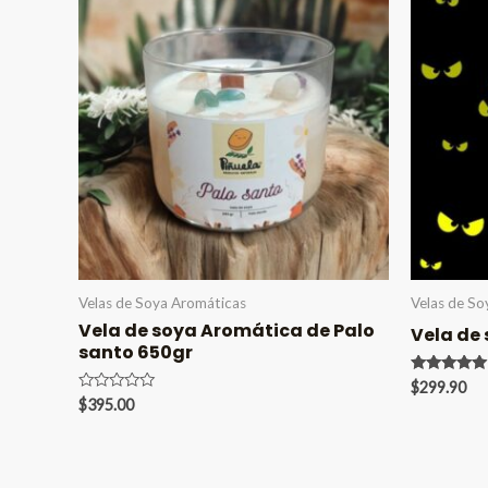
Velas de Soya Aromáticas
Velas de So
Vela de soya Aromática de Palo
Vela de 
santo 650gr
Valorado en
$
299.90
5.00
Valorado
$
395.00
de 5
en
0
de
5