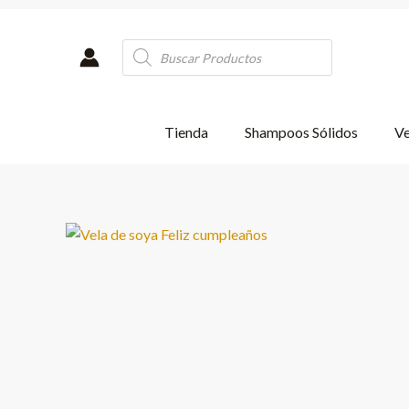
Ir
al
Products
contenido
search
Tienda
Shampoos Sólidos
Ve