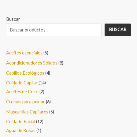
Buscar
BUSCAR
5
Aceites esenciales
5
p
8
Acondicionadores Sólidos
8
r
p
4
Cepillos Ecológicos
4
o
r
p
1
Cuidado Capilar
14
d
o
r
2
4
Aceites de Coco
2
u
d
o
p
p
6
Cremas para peinar
6
c
u
d
r
r
p
5
Mascarillas Capilares
5
t
c
u
o
o
r
p
1
Cuidado Facial
12
o
t
c
d
d
o
r
1
2
Agua de Rosas
1
s
o
t
u
u
d