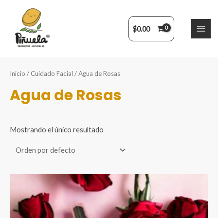
Ir
al
contenido
$
0.00
MAI
ME
Inicio
/
Cuidado Facial
/ Agua de Rosas
Agua de Rosas
Mostrando el único resultado