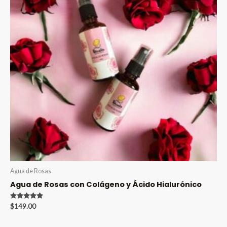
Agua de Rosas
Agua de Rosas con Colágeno y Ácido Hialurónico
Valorado en
$
149.00
5.00
de 5