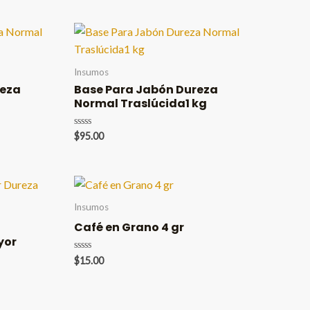
Insumos
reza
Base Para Jabón Dureza
Normal Traslúcida1 kg
Valorado
$
95.00
en
0
de
5
Insumos
Café en Grano 4 gr
yor
Valorado
$
15.00
en
0
de
5