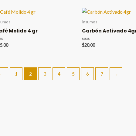
de
5
sumos
Insumos
afé Molido 4 gr
Carbón Activado 4g
lorado
Valorado
5.00
$
20.00
en
0
de
5
←
1
2
3
4
5
6
7
→