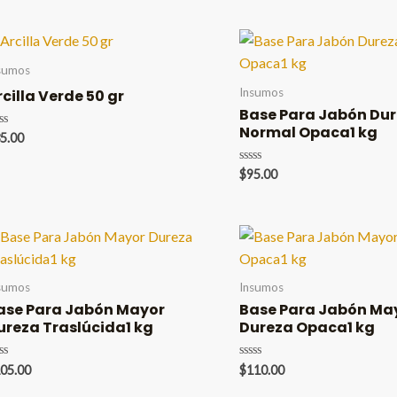
sumos
Insumos
rcilla Verde 50 gr
Base Para Jabón Du
Normal Opaca1 kg
lorado
5.00
Valorado
$
95.00
en
0
de
5
sumos
Insumos
ase Para Jabón Mayor
Base Para Jabón Ma
ureza Traslúcida1 kg
Dureza Opaca1 kg
lorado
Valorado
05.00
$
110.00
en
0