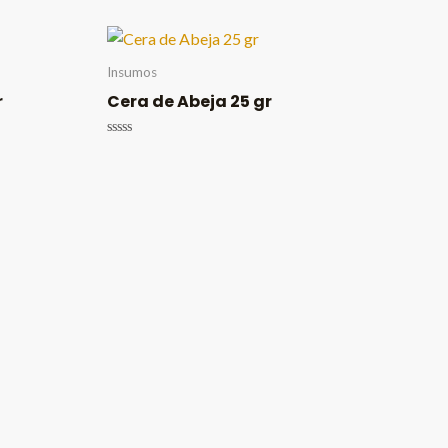
Insumos
r
Cera de Abeja 25 gr
Valorado
en
0
de
5