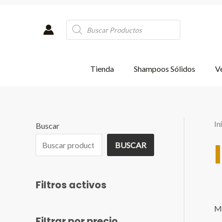
Ir
al
Products
contenido
search
Tienda
Shampoos Sólidos
Ve
In
Buscar
BUSCAR
Filtros activos
Mo
Filtrar por precio