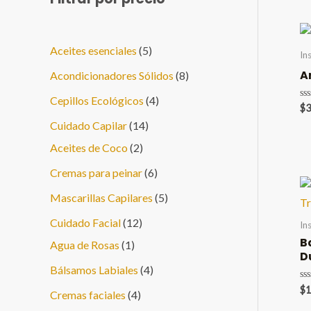
5
Aceites esenciales
5
In
p
A
8
Acondicionadores Sólidos
8
r
p
4
Cepillos Ecológicos
4
Va
$
3
o
en
r
p
1
Cuidado Capilar
14
0
de
d
o
r
5
2
4
Aceites de Coco
2
u
d
o
p
p
6
Cremas para peinar
6
c
u
d
r
r
p
5
Mascarillas Capilares
5
t
c
u
o
o
r
p
1
Cuidado Facial
12
In
o
t
c
d
d
o
B
r
1
2
Agua de Rosas
1
s
o
D
t
u
u
d
o
p
p
4
Bálsamos Labiales
4
s
o
c
c
u
d
r
r
Va
$
1
p
4
Cremas faciales
4
en
s
t
t
c
0
u
o
o