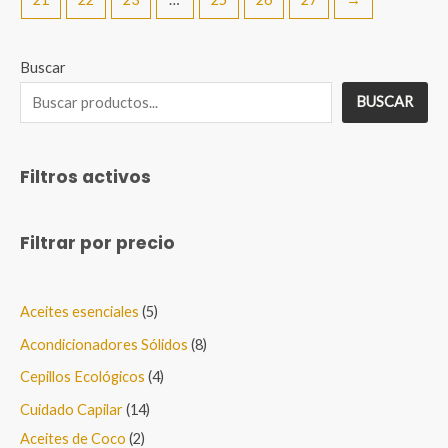
Buscar
BUSCAR
Filtros activos
Filtrar por precio
5
Aceites esenciales
5
p
8
Acondicionadores Sólidos
8
r
p
4
Cepillos Ecológicos
4
o
r
p
1
Cuidado Capilar
14
d
o
r
2
4
Aceites de Coco
2