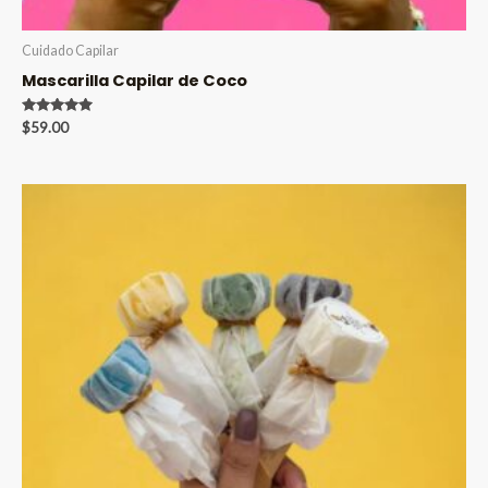
Cuidado Capilar
Mascarilla Capilar de Coco
Valorado en
$
59.00
5.00
de 5