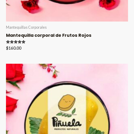
Mantequillas Corporales
Mantequilla corporal de Frutos Rojos
Valorado en
$
160.00
5.00
de 5