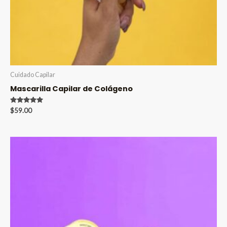
Cuidado Capilar
Mascarilla Capilar de Colágeno
Valorado en
$
59.00
5.00
de 5