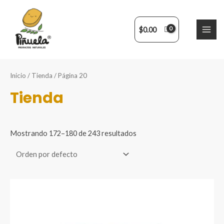
Ir
al
contenido
$
0.00
MAI
ME
Inicio
/
Tienda
/ Página 20
Tienda
Mostrando 172–180 de 243 resultados