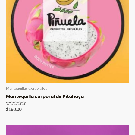
Mantequillas Corporales
Mantequilla corporal de Pitahaya
Valorado
$
160.00
en
0
de
5