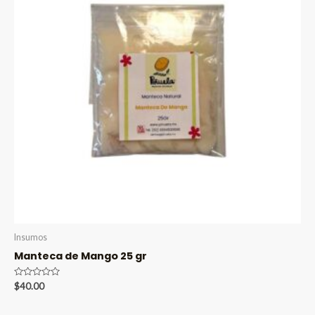
Insumos
Manteca de Mango 25 gr
Valorado
$
40.00
en
0
de