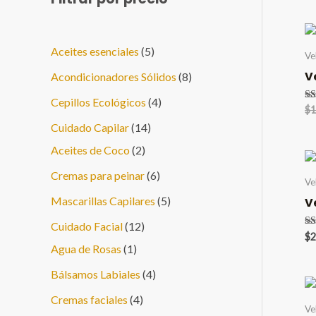
5
Aceites esenciales
5
Ve
p
V
8
Acondicionadores Sólidos
8
r
p
4
Cepillos Ecológicos
4
Va
$
1
o
5.
r
p
1
Cuidado Capilar
14
de
d
o
r
2
4
Aceites de Coco
2
u
d
o
p
p
6
Cremas para peinar
6
Ve
c
u
d
r
r
p
5
Mascarillas Capilares
5
V
t
c
u
o
o
r
p
1
Cuidado Facial
12
o
t
Va
c
$
2
d
d
o
r
5.
1
2
Agua de Rosas
1
s
de
o
t
u
u
d
o
p
p
4
Bálsamos Labiales
4
s
o
c
c
u
d
r
r
p
4
Cremas faciales
4
s
t
t
Ve
c
u
o
o