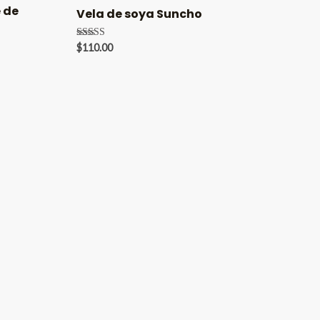
 de
Vela de soya Suncho
Valorado en
$
110.00
5.00
de 5