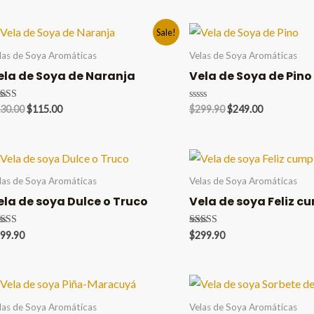
Sale!
las de Soya Aromáticas
Velas de Soya Aromáticas
ela de Soya de Naranja
Vela de Soya de Pino
Original
Current
Original
Current
lorado en
Valorado
30.00
$
115.00
$
299.90
$
249.00
00
en
price
price
price
price
 5
0
was:
is:
was:
is:
de
5
$130.00.
$115.00.
$299.90.
$249.00.
las de Soya Aromáticas
Velas de Soya Aromáticas
ela de soya Dulce o Truco
Vela de soya Feliz 
lorado en
Valorado en
99.90
$
299.90
00
5.00
 5
de 5
las de Soya Aromáticas
Velas de Soya Aromáticas