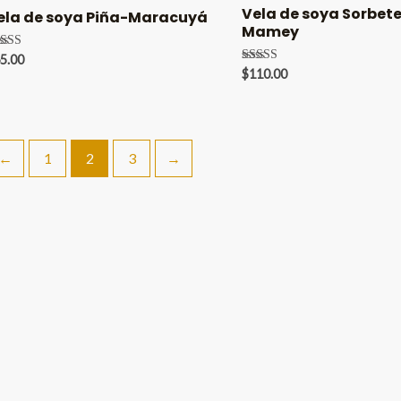
Vela de soya Sorbete
ela de soya Piña-Maracuyá
Mamey
lorado en
5.00
00
Valorado en
$
110.00
 5
5.00
de 5
←
1
2
3
→