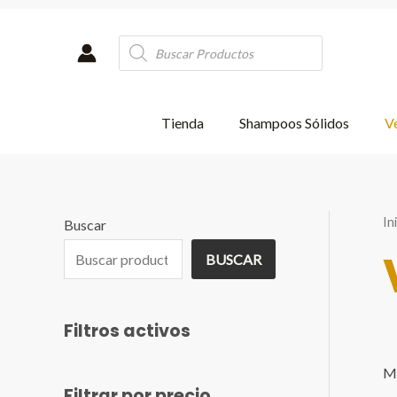
Ir
al
Products
contenido
search
Tienda
Shampoos Sólidos
Ve
In
Buscar
BUSCAR
Filtros activos
Mo
Filtrar por precio