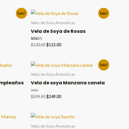
Sale!
Sale!
Velas de Soya Aromáticas
Vela de Soya de Rosas
Original
Current
Valorado en
$
130.00
$
115.00
5.00
price
price
de 5
was:
is:
$130.00.
$115.00.
Sale!
Velas de Soya Aromáticas
cumpleaños
Vela de soya Manzana canela
Original
Current
Valorado
$
299.90
$
249.00
en
price
price
0
was:
is:
de
5
$299.90.
$249.00.
Velas de Soya Aromáticas